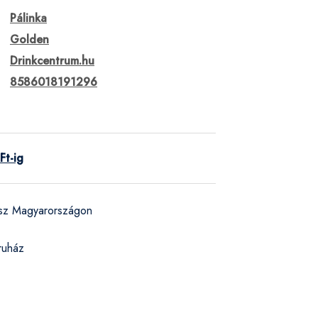
Pálinka
Golden
Drinkcentrum.hu
8586018191296
Ft-ig
ész Magyarországon
ruház