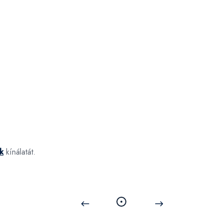
k
kínálatát.