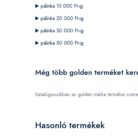
▶️
pálinka 10 000 Ft-ig
▶️
pálinka 20 000 Ft-ig
▶️
pálinka 30 000 Ft-ig
▶️
pálinka 50 000 Ft-ig
Még több golden terméket ker
Katalógusunkban az golden márka termékei szer
Hasonló termékek