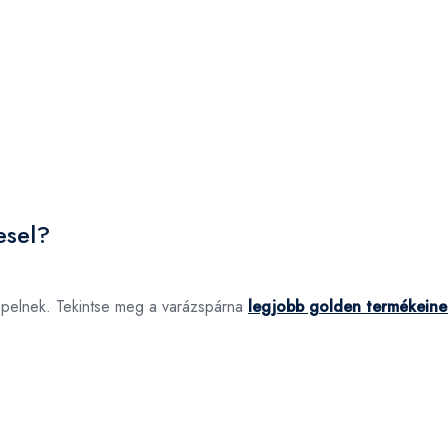
esel?
epelnek. Tekintse meg a varázspárna
legjobb golden termékeine