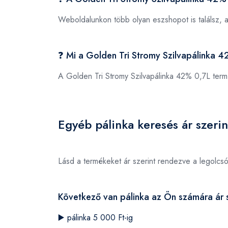
Weboldalunkon több olyan eszshopot is találsz, 
❓ Mi a Golden Tri Stromy Szilvapálinka
A Golden Tri Stromy Szilvapálinka 42% 0,7L te
Egyéb pálinka keresés ár szerin
Lásd a termékeket ár szerint rendezve a legolcs
Következő van pálinka az Ön számára ár s
▶️
pálinka 5 000 Ft-ig