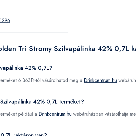
1296
olden Tri Stromy Szilvapálinka 42% 0,7L 
ilvapálinka 42% 0,7L?
erméket 6 363Ft-tól vásárolhatod meg a
Drinkcentrum.hu
webáruh
y Szilvapálinka 42% 0,7L terméket?
erméket például a
Drinkcentrum.hu
webáruházban vásárolhatja me
 0,7L raktáron van?