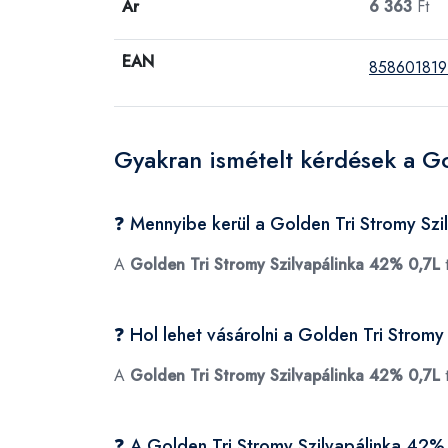
Ár
6 363
Ft
EAN
858601819
Gyakran ismételt kérdések a G
❓ Mennyibe kerül a Golden Tri Stromy Sz
A
Golden Tri Stromy Szilvapálinka 42% 0,7L
t
❓ Hol lehet vásárolni a Golden Tri Strom
A
Golden Tri Stromy Szilvapálinka 42% 0,7L
t
❓ A Golden Tri Stromy Szilvapálinka 42%