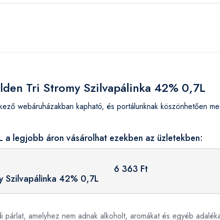
lden Tri Stromy Szilvapálinka 42% 0,7L
tkező webáruházakban kapható, és portálunknak köszönhetően megt
L a legjobb áron vásárolhat ezekben az üzletekben:
6 363 Ft
y Szilvapálinka 42% 0,7L
ódi párlat, amelyhez nem adnak alkoholt, aromákat és egyéb adaléka