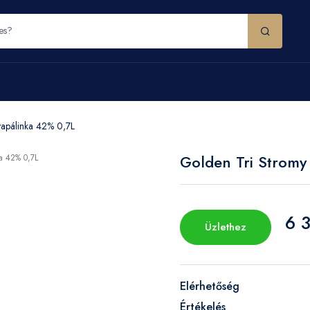
vapálinka 42% 0,7L
Golden Tri Stromy
6 3
Üzlethez
Elérhetőség
Értékelés