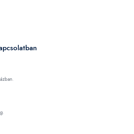
kapcsolatban
ázban.
g.