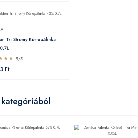
KA
n Tri Stromy Körtepálinka
0,7L
5/5
3 Ft
 kategóriából