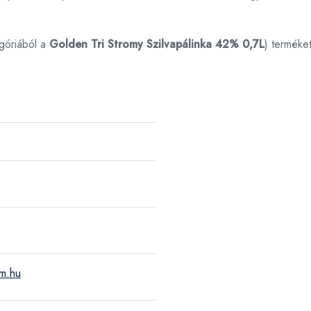
góriából a
Golden Tri Stromy Szilvapálinka 42% 0,7L
) terméke
um.hu