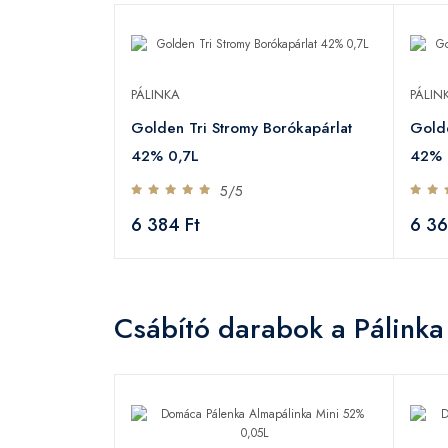
PÁLINKA
PÁLIN
Golden Tri Stromy Borókapárlat
Golde
42% 0,7L
42% 
5/5
6 384 Ft
6 36
Csábító darabok a Pálinka