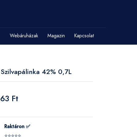
Webáruházak
Magazin
Kapcsolat
 Szilvapálinka 42% 0,7L
63 Ft
Raktáron ✅
⭐⭐⭐⭐⭐