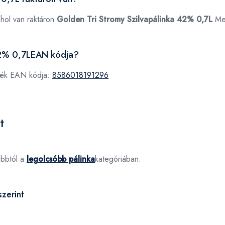
ahol van raktáron
Golden Tri Stromy Szilvapálinka 42% 0,7L
Me
 42% 0,7LEAN kódja?
rmék EAN kódja:
8586018191296
t
óbbtól a
legolcsóbb pálinka
kategóriában.
zerint