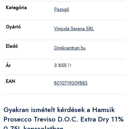
Kategória
Pezsgő
Gyártó
Vinicola Serena SRL
Eladó
Drinkcentrum.hu
Ár
3 855
Ft
EAN
8010719009883
Gyakran ismételt kérdések a Hamsik
Prosecco Treviso D.O.C. Extra Dry 11%
0,75L kapcsolatban