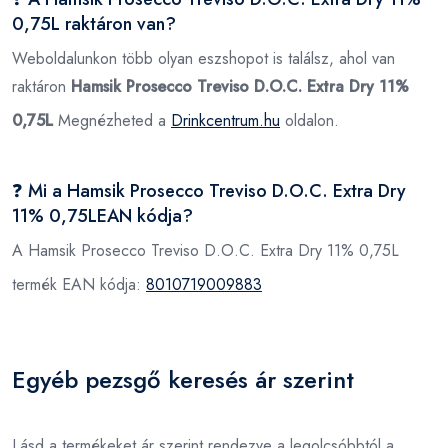
0,75L raktáron van?
Weboldalunkon több olyan eszshopot is találsz, ahol van
raktáron
Hamsik Prosecco Treviso D.O.C. Extra Dry 11%
0,75L
Megnézheted a
Drinkcentrum.hu
oldalon.
❓ Mi a Hamsik Prosecco Treviso D.O.C. Extra Dry
11% 0,75LEAN kódja?
A Hamsik Prosecco Treviso D.O.C. Extra Dry 11% 0,75L
termék EAN kódja:
8010719009883
Egyéb pezsgő keresés ár szerint
Lásd a termékeket ár szerint rendezve a legolcsóbbtól a