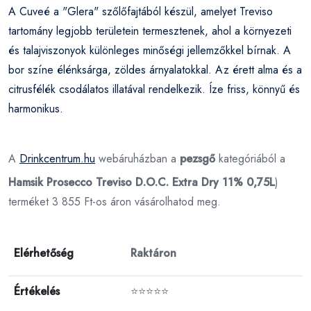
A Cuveé a "Glera" szőlőfajtából készül, amelyet Treviso
tartomány legjobb területein termesztenek, ahol a környezeti
és talajviszonyok különleges minőségi jellemzőkkel bírnak. A
bor színe élénksárga, zöldes árnyalatokkal. Az érett alma és a
citrusfélék csodálatos illatával rendelkezik. Íze friss, könnyű és
harmonikus.
A
Drinkcentrum.hu
webáruházban a
pezsgő
kategóriából a
Hamsik Prosecco Treviso D.O.C. Extra Dry 11% 0,75L
)
terméket 3 855 Ft-os áron vásárolhatod meg.
Elérhetőség
Raktáron
Értékelés
⭐⭐⭐⭐⭐