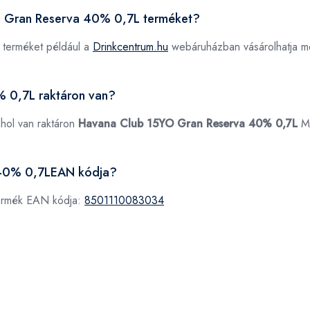
YO Gran Reserva 40% 0,7L terméket?
terméket például a
Drinkcentrum.hu
webáruházban vásárolhatja m
 0,7L raktáron van?
ahol van raktáron
Havana Club 15YO Gran Reserva 40% 0,7L
M
 40% 0,7LEAN kódja?
ermék EAN kódja:
8501110083034