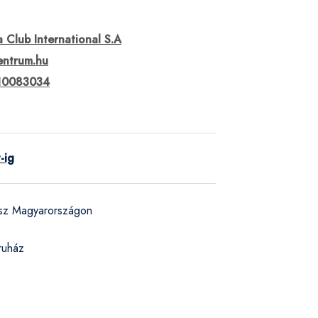
 Club International S.A
entrum.hu
10083034
-ig
ész Magyarországon
ruház