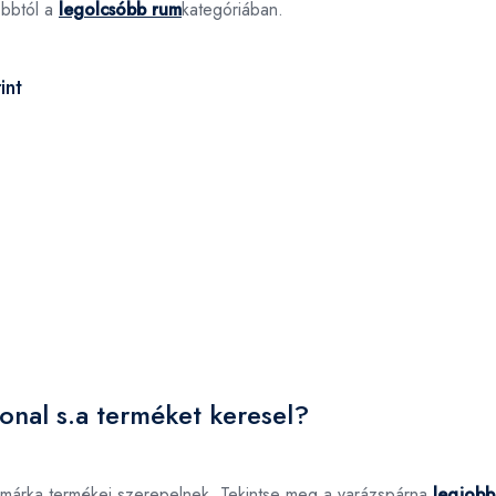
óbbtól a
legolcsóbb rum
kategóriában.
int
onal s.a terméket keresel?
a márka termékei szerepelnek. Tekintse meg a varázspárna
legjobb