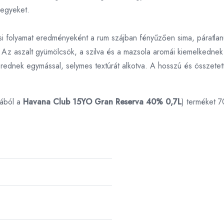
jegyeket.
si folyamat eredményeként a rum szájban fényűzően sima, páratlan
Az aszalt gyümölcsök, a szilva és a mazsola aromái kiemelkednek
rednek egymással, selymes textúrát alkotva. A hosszú és összetett
iából a
Havana Club 15YO Gran Reserva 40% 0,7L
) terméket 7