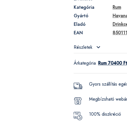
Kategória
Rum
Gyártó
Havana
Eladó
Drinkc
EAN
85011
Részletek
Árkategória
Rum 70400 Ft
:
Gyors szállítás eg
Megbízsható webá
100% diszkréció