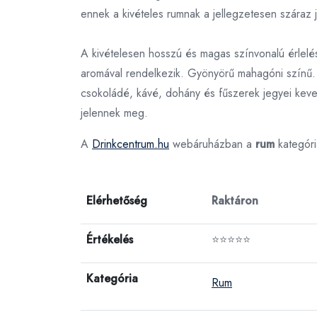
ennek a kivételes rumnak a jellegzetesen száraz 
A kivételesen hosszú és magas színvonalú érlelé
aromával rendelkezik. Gyönyörű mahagóni színű. 
csokoládé, kávé, dohány és fűszerek jegyei keve
jelennek meg.
A
Drinkcentrum.hu
webáruházban a
rum
kategór
Elérhetőség
Raktáron
Értékelés
⭐⭐⭐⭐⭐
Kategória
Rum