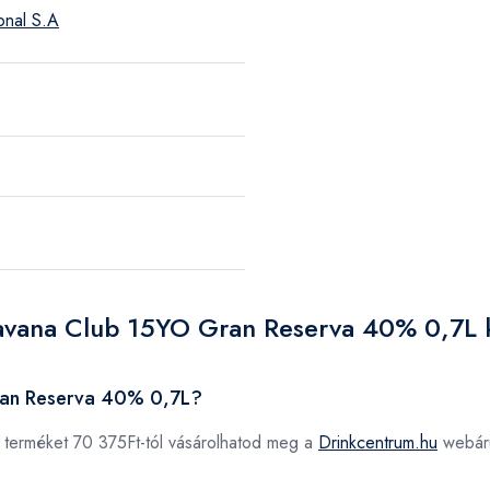
onal S.A
Havana Club 15YO Gran Reserva 40% 0,7L 
ran Reserva 40% 0,7L?
terméket 70 375Ft-tól vásárolhatod meg a
Drinkcentrum.hu
webár