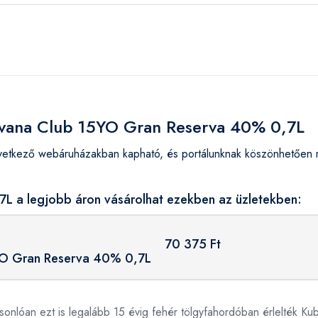
Havana Club 15YO Gran Reserva 40% 0,7L
kező webáruházakban kapható, és portálunknak köszönhetően me
 a legjobb áron vásárolhat ezekben az üzletekben:
70 375 Ft
YO Gran Reserva 40% 0,7L
onlóan ezt is legalább 15 évig fehér tölgyfahordóban érlelték Kub