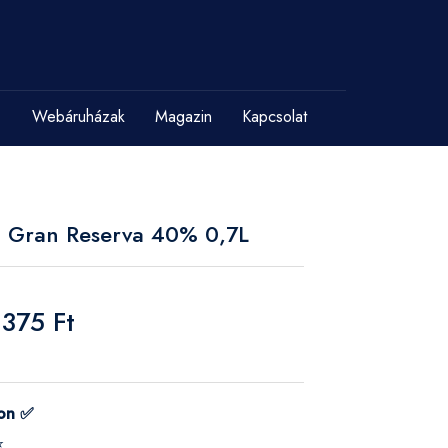
Webáruházak
Magazin
Kapcsolat
 Gran Reserva 40% 0,7L
 375 Ft
on ✅
⭐