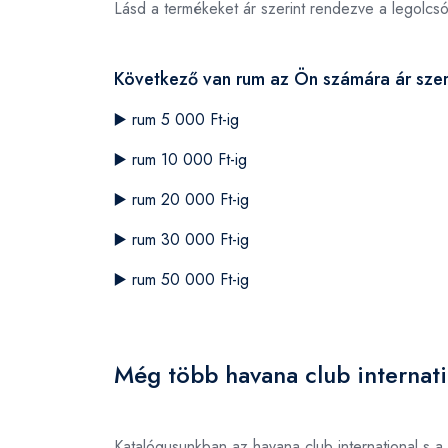
Lásd a termékeket ár szerint rendezve a legolcs
Következő van rum az Ön számára ár szer
▶️
rum 5 000 Ft-ig
▶️
rum 10 000 Ft-ig
▶️
rum 20 000 Ft-ig
▶️
rum 30 000 Ft-ig
▶️
rum 50 000 Ft-ig
Még több havana club internati
Katalógusunkban az havana club international s.