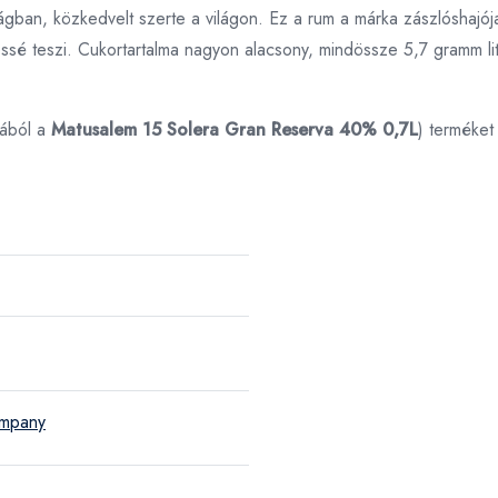
gban, közkedvelt szerte a világon. Ez a rum a márka zászlóshajója 
é teszi. Cukortartalma nagyon alacsony, mindössze 5,7 gramm lit
iából a
Matusalem 15 Solera Gran Reserva 40% 0,7L
) terméket
ompany