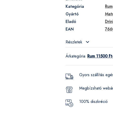
Kategória
Rum
Gyártó
Mat
Eladó
Drin
EAN
766
Részletek
Árkategória
Rum 11500 Ft
:
Gyors szállítás eg
Megbízsható webá
100% diszkréció