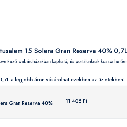
atusalem 15 Solera Gran Reserva 40% 0,7
vetkező webáruházakban kapható, és portálunknak köszönhetően 
,7L a legjobb áron vásárolhat ezekben az üzletekben:
11 405 Ft
lera Gran Reserva 40%