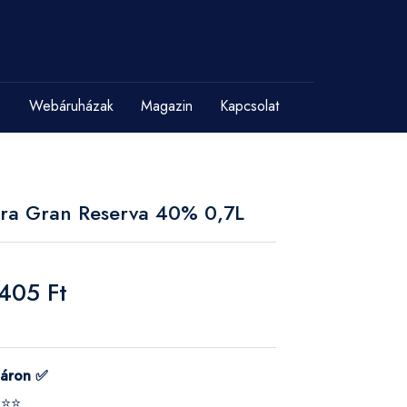
Webáruházak
Magazin
Kapcsolat
era Gran Reserva 40% 0,7L
 405 Ft
táron ✅
⭐⭐⭐