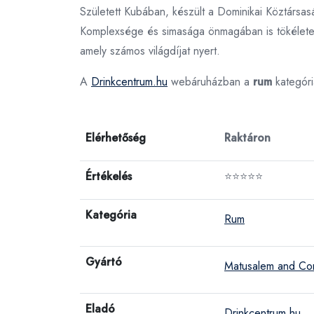
Született Kubában, készült a Dominikai Köztársasá
Komplexsége és simasága önmagában is tökéletess
amely számos világdíjat nyert.
A
Drinkcentrum.hu
webáruházban a
rum
kategór
Elérhetőség
Raktáron
Értékelés
⭐⭐⭐⭐⭐
Kategória
Rum
Gyártó
Matusalem and C
Eladó
Drinkcentrum.hu