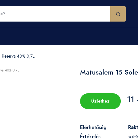
n Reserva 40% 0,7L
Matusalem 15 Sol
11
Üzlethez
Elérhetőség
Rak
Értékelés
⭐⭐