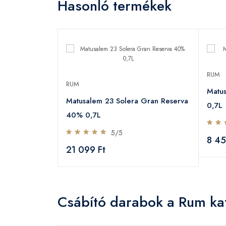
Hasonló termékek
RUM
RUM
Matu
Matusalem 23 Solera Gran Reserva
0,7L
40% 0,7L
5/5
8 45
21 099 Ft
Csábító darabok a Rum ka