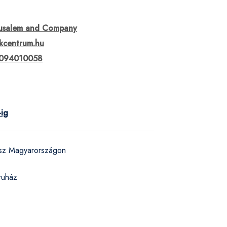
usalem and Company
kcentrum.hu
094010058
-ig
ész Magyarországon
ruház