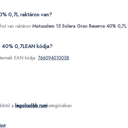
0% 0,7L raktáron van?
ahol van raktáron
Matusalem 15 Solera Gran Reserva 40% 0,7L
va 40% 0,7LEAN kódja?
 termék EAN kódja:
766094010058
óbbtól a
legolcsóbb rum
kategóriában.
int