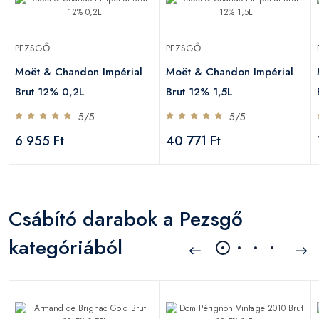
PEZSGŐ
PEZSGŐ
Moët & Chandon Impérial
Moët & Chandon Impérial
Brut 12% 0,2L
Brut 12% 1,5L
5/5
5/5
6 955 Ft
40 771 Ft
Csábító darabok a Pezsgő
kategóriából