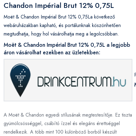
Chandon Impérial Brut 12% 0,75L
Moët & Chandon Impérial Brut 12% 0,75La következő
webáruházakban kapható, és portálunknak köszönhetően
megtudhatja, hogy hol vásárolhatja meg a legolcsóbban.
Moët & Chandon Impérial Brut 12% 0,75L a legjobb
áron vásárolhat ezekben az üzletekben:
A Moët & Chandon egyedi stílusának megtestesítője. Ez tiszta
gyümölcsösséggel, csábító ízzel és elegáns érettséggel
rendelkezik. A több mint 100 különböző borból készült