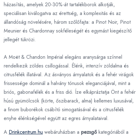
házasítás, amelyek 20-30%-át tartalékborok alkotják,
speciálisan kiválogatva az érettség, a komplexitás és az
állandóság növelésére, három szőlőfajta: a Pinot Noir, Pinot
Meunier és Chardonnay sokféleségét és egymást kiegészítő
jellegét tükrözi.
A Moët & Chandon Impérial elegáns aranysárga színnel
rendelkezik zöldes csillogással. Élénk, intenzív zöldalma és
citrusfélék illatával. Az ásványos árnyalatok és a fehér virágok
frissessége dominál a halvány tónusok eleganciájával, mint a
briós, gabonafélék és a friss dió. Íze elkápráztatja Önt a fehér
húsú gyümölcsök (körte, őszibarack, alma) kellemes luxusával,
a finom buborékok csábító simogatásával és a citrusfélék
enyhe élénkségével együtt az egres árnyalataival.
A
Drinkcentrum.hu
webáruházban a
pezsgő
kategóriából a