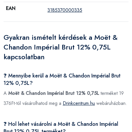
EAN
3185370000335
Gyakran ismételt kérdések a Moët &
Chandon Impérial Brut 12% 0,75L
kapcsolatban
❓ Mennyibe kerül a Moët & Chandon Impérial Brut
12% 0,75L?
A
Moët & Chandon Impérial Brut 12% 0,75L
terméket 19
376Ft-tól vásárolhatod meg a
Drinkcentrum.hu
webáruházban.
❓ Hol lehet vásárolni a Moët & Chandon Impérial
Brut 12% 0,75L terméket?