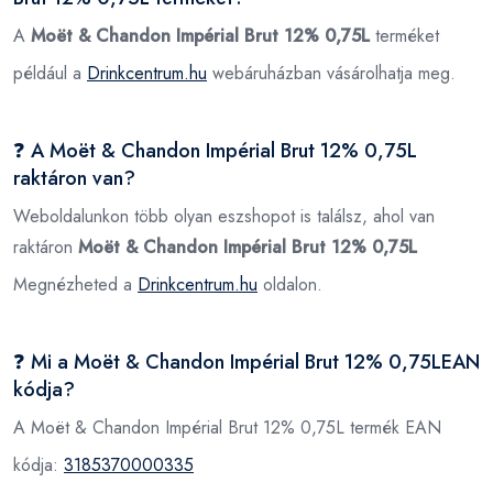
A
Moët & Chandon Impérial Brut 12% 0,75L
terméket
például a
Drinkcentrum.hu
webáruházban vásárolhatja meg.
❓ A Moët & Chandon Impérial Brut 12% 0,75L
raktáron van?
Weboldalunkon több olyan eszshopot is találsz, ahol van
raktáron
Moët & Chandon Impérial Brut 12% 0,75L
Megnézheted a
Drinkcentrum.hu
oldalon.
❓ Mi a Moët & Chandon Impérial Brut 12% 0,75LEAN
kódja?
A Moët & Chandon Impérial Brut 12% 0,75L termék EAN
kódja:
3185370000335