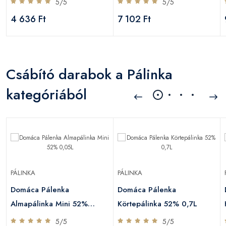
5/5
5/5
4 636 Ft
7 102 Ft
Csábító darabok a Pálinka
kategóriából
PÁLINKA
PÁLINKA
Domáca Pálenka
Domáca Pálenka
Almapálinka Mini 52%
Körtepálinka 52% 0,7L
0,05L
5/5
5/5