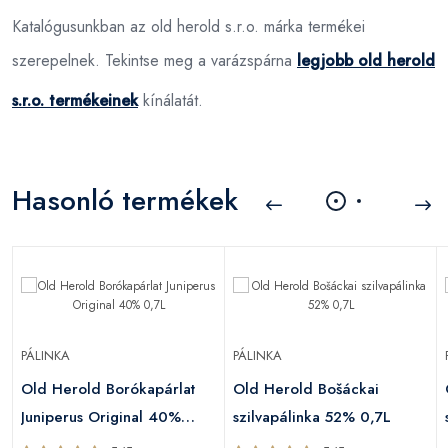
Katalógusunkban az old herold s.r.o. márka termékei
szerepelnek. Tekintse meg a varázspárna
legjobb old herold
s.r.o. termékeinek
kínálatát.
Hasonló termékek
PÁLINKA
PÁLINKA
Old Herold Borókapárlat
Old Herold Bošáckai
Juniperus Original 40%
szilvapálinka 52% 0,7L
0,7L