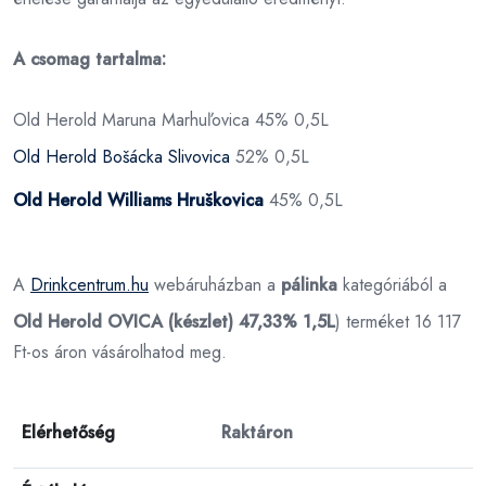
A csomag tartalma:
Old Herold Maruna Marhuľovica 45% 0,5L
Old Herold Bošácka Slivovica
52% 0,5L
Old Herold Williams Hruškovica
45% 0,5L
A
Drinkcentrum.hu
webáruházban a
pálinka
kategóriából a
Old Herold OVICA (készlet) 47,33% 1,5L
) terméket 16 117
Ft-os áron vásárolhatod meg.
Elérhetőség
Raktáron