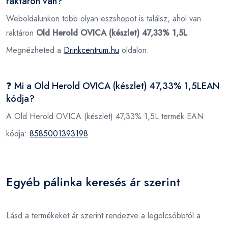
raktáron van?
Weboldalunkon több olyan eszshopot is találsz, ahol van
raktáron
Old Herold OVICA (készlet) 47,33% 1,5L
Megnézheted a
Drinkcentrum.hu
oldalon.
❓ Mi a Old Herold OVICA (készlet) 47,33% 1,5LEAN
kódja?
A Old Herold OVICA (készlet) 47,33% 1,5L termék EAN
kódja:
8585001393198
Egyéb pálinka keresés ár szerint
Lásd a termékeket ár szerint rendezve a legolcsóbbtól a