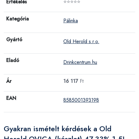
Értékelés
⭐⭐⭐⭐⭐
Kategória
Pálinka
Gyártó
Old Herold s.r.o.
Eladó
Drinkcentrum.hu
Ár
16 117
Ft
EAN
8585001393198
Gyakran ismételt kérdések a Old
Herold OVICA (készlet) 47,33% 1,5L