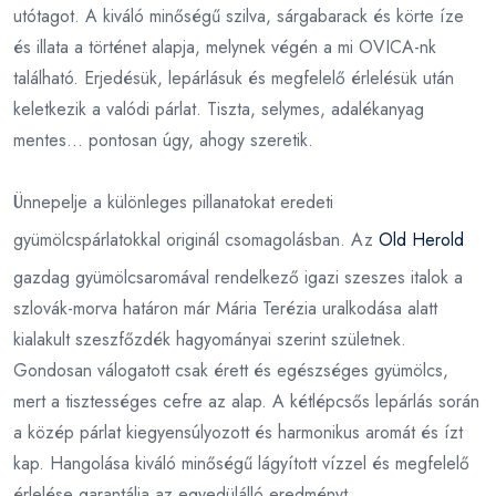
utótagot. A kiváló minőségű szilva, sárgabarack és körte íze
és illata a történet alapja, melynek végén a mi OVICA-nk
található. Erjedésük, lepárlásuk és megfelelő érlelésük után
keletkezik a valódi párlat. Tiszta, selymes, adalékanyag
mentes... pontosan úgy, ahogy szeretik.
Ünnepelje a különleges pillanatokat eredeti
gyümölcspárlatokkal originál csomagolásban. Az
Old Herold
gazdag gyümölcsaromával rendelkező igazi szeszes italok a
szlovák-morva határon már Mária Terézia uralkodása alatt
kialakult szeszfőzdék hagyományai szerint születnek.
Gondosan válogatott csak érett és egészséges gyümölcs,
mert a tisztességes cefre az alap. A kétlépcsős lepárlás során
a közép párlat kiegyensúlyozott és harmonikus aromát és ízt
kap. Hangolása kiváló minőségű lágyított vízzel és megfelelő
érlelése garantálja az egyedülálló eredményt.