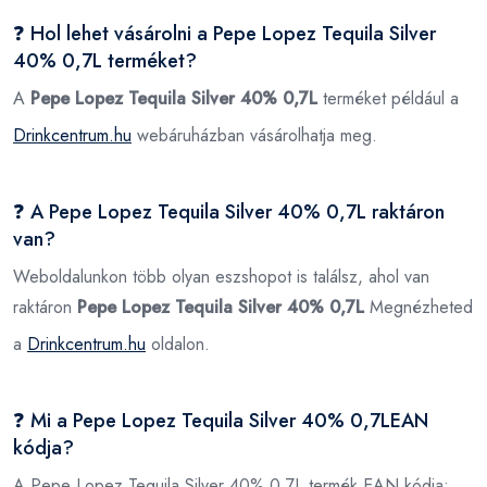
❓ Hol lehet vásárolni a Pepe Lopez Tequila Silver
40% 0,7L terméket?
A
Pepe Lopez Tequila Silver 40% 0,7L
terméket például a
Drinkcentrum.hu
webáruházban vásárolhatja meg.
❓ A Pepe Lopez Tequila Silver 40% 0,7L raktáron
van?
Weboldalunkon több olyan eszshopot is találsz, ahol van
raktáron
Pepe Lopez Tequila Silver 40% 0,7L
Megnézheted
a
Drinkcentrum.hu
oldalon.
❓ Mi a Pepe Lopez Tequila Silver 40% 0,7LEAN
kódja?
A Pepe Lopez Tequila Silver 40% 0,7L termék EAN kódja: