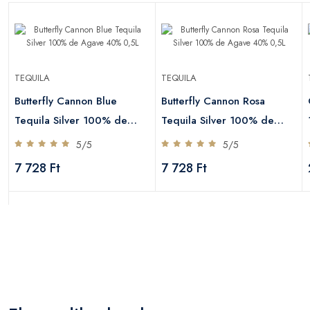
TEQUILA
TEQUILA
Butterfly Cannon Blue
Butterfly Cannon Rosa
Tequila Silver 100% de
Tequila Silver 100% de
Agave 40% 0,5L
Agave 40% 0,5L
5/5
5/5
7 728 Ft
7 728 Ft