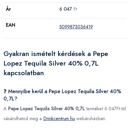
Ár
6 047
Ft
EAN
5099873036419
Gyakran ismételt kérdések a Pepe
Lopez Tequila Silver 40% 0,7L
kapcsolatban
❓ Mennyibe kerül a Pepe Lopez Tequila Silver 40%
0,7L?
A
Pepe Lopez Tequila Silver 40% 0,7L
terméket 6 047Ft-tól
vásárolhatod meg a
Drinkcentrum.hu
webáruházban.