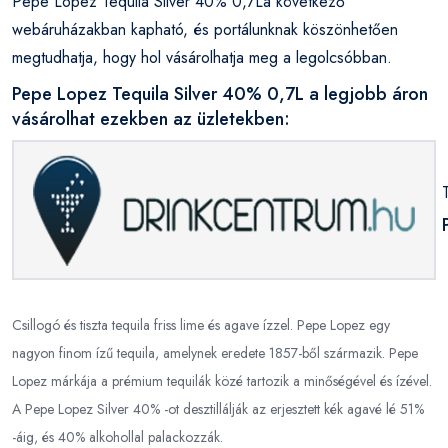
Pepe Lopez Tequila Silver 40% 0,7La következő
webáruházakban kapható, és portálunknak köszönhetően
megtudhatja, hogy hol vásárolhatja meg a legolcsóbban.
Pepe Lopez Tequila Silver 40% 0,7L a legjobb áron
vásárolhat ezekben az üzletekben:
Csillogó és tiszta tequila friss lime és agave ízzel. Pepe Lopez egy
nagyon finom ízű tequila, amelynek eredete 1857-ből származik. Pepe
Lopez márkája a prémium tequilák közé tartozik a minőségével és ízével.
A Pepe Lopez Silver 40% -ot desztillálják az erjesztett kék agavé lé 51%
-áig, és 40% alkohollal palackozzák.