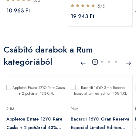
5/5
Premium 40% 0,7L
5/5
10 963 Ft
19 243 Ft
Csábító darabok a Rum
kategóriából
RUM
RUM
Appleton Estate 12YO Rare
Bacardi 16YO Gran Reserva
Casks + 2 pohárral 43%
Especial Limited Edition
0,7L
45% 1,0L