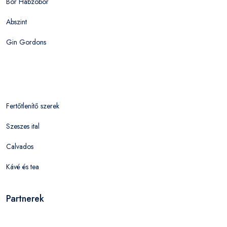
Bor Habzóbor
Abszint
Gin Gordons
Fertőtlenítő szerek
Szeszes ital
Calvados
Kávé és tea
Partnerek