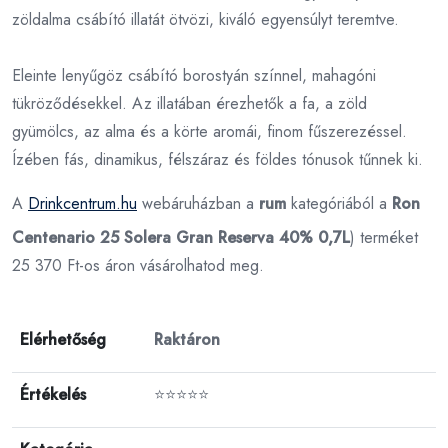
zöldalma csábító illatát ötvözi, kiváló egyensúlyt teremtve.
Eleinte lenyűgöz csábító borostyán színnel, mahagóni
tükröződésekkel. Az illatában érezhetők a fa, a zöld
gyümölcs, az alma és a körte aromái, finom fűszerezéssel.
Ízében fás, dinamikus, félszáraz és földes tónusok tűnnek ki.
A
Drinkcentrum.hu
webáruházban a
rum
kategóriából a
Ron
Centenario 25 Solera Gran Reserva 40% 0,7L
) terméket
25 370 Ft-os áron vásárolhatod meg.
Elérhetőség
Raktáron
Értékelés
⭐⭐⭐⭐⭐