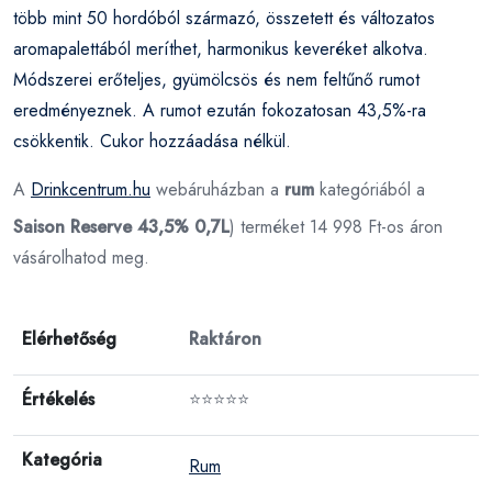
több mint 50 hordóból származó, összetett és változatos
aromapalettából meríthet, harmonikus keveréket alkotva.
Módszerei erőteljes, gyümölcsös és nem feltűnő rumot
eredményeznek. A rumot ezután fokozatosan 43,5%-ra
csökkentik. Cukor hozzáadása nélkül.
A
Drinkcentrum.hu
webáruházban a
rum
kategóriából a
Saison Reserve 43,5% 0,7L
) terméket 14 998 Ft-os áron
vásárolhatod meg.
Elérhetőség
Raktáron
Értékelés
⭐⭐⭐⭐⭐
Kategória
Rum