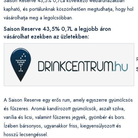
Saison Reserve 43,5% 0,7La következő webáruházakban
kapható, és portálunknak köszönhetően megtudhatja, hogy hol
vásárolhatja meg a legolcsóbban.
Saison Reserve 43,5% 0,7L a legjobb áron
vásárolhat ezekben az üzletekben:
A Saison Reserve egy erős rum, amely egyszerre gyümölcsös
és fűszeres. Aromái kandírozott gyümölcsök, aszalt szilva,
vanília és licsi, valamint fűszeres jegyek, gyömbér és bors.
Ízében bársonyos, ugyanakkor friss, kiegyensúlyozott és
hosszú lecsengéssel.