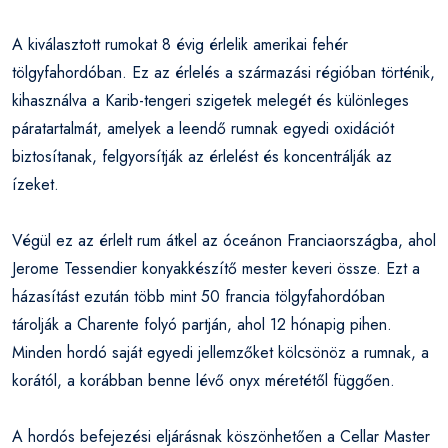
A kiválasztott rumokat 8 évig érlelik amerikai fehér
tölgyfahordóban. Ez az érlelés a származási régióban történik,
kihasználva a Karib-tengeri szigetek melegét és különleges
páratartalmát, amelyek a leendő rumnak egyedi oxidációt
biztosítanak, felgyorsítják az érlelést és koncentrálják az
ízeket.
Végül ez az érlelt rum átkel az óceánon Franciaországba, ahol
Jerome Tessendier konyakkészítő mester keveri össze. Ezt a
házasítást ezután több mint 50 francia tölgyfahordóban
tárolják a Charente folyó partján, ahol 12 hónapig pihen.
Minden hordó saját egyedi jellemzőket kölcsönöz a rumnak, a
korától, a korábban benne lévő onyx méretétől függően.
A hordós befejezési eljárásnak köszönhetően a Cellar Master