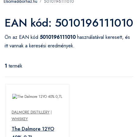
Elsomadiborhaz.hu
5010196111010
EAN kód: 5010196111010
Ön az EAN kód
5010196111010
használatával keresett, és
itt vannak a keresési eredmények.
1
termék
DALMORE DISTILLERY
|
WHISKEY
The Dalmore 12YO