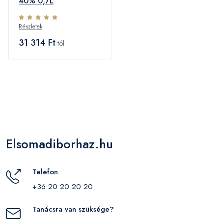
40% 0,7L
Részletek
31 314 Ft
-tól
Elsomadiborhaz.hu
Telefon
+36 20 20 20 20
Tanácsra van szüksége?