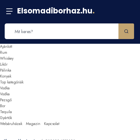
Elsomadiborhaz.hu
.
Ajánlott
Rum
Whiskey
Likőr
Pálinka
Konyak
Top kategóriák
Vodka
Vodka
Pezsgő
Bor
Tequila
Gyártók
Webáruházak
Magazin
Kapcsolat