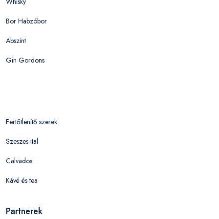
Whisky
Bor Habzóbor
Abszint
Gin Gordons
Fertőtlenítő szerek
Szeszes ital
Calvados
Kávé és tea
Partnerek