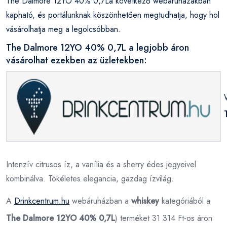
The Dalmore 12YO 40% 0,7La következő webáruházakban
kapható, és portálunknak köszönhetően megtudhatja, hogy hol
vásárolhatja meg a legolcsóbban.
The Dalmore 12YO 40% 0,7L a legjobb áron
vásárolhat ezekben az üzletekben:
Intenzív citrusos íz, a vanília és a sherry édes jegyeivel
kombinálva. Tökéletes elegancia, gazdag ízvilág.
A
Drinkcentrum.hu
webáruházban a
whiskey
kategóriából a
The Dalmore 12YO 40% 0,7L
) terméket 31 314 Ft-os áron