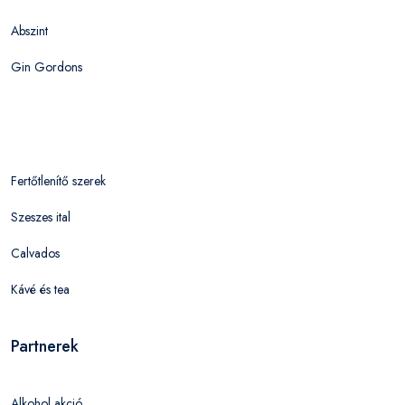
Abszint
Gin Gordons
Fertőtlenítő szerek
Szeszes ital
Calvados
Kávé és tea
Partnerek
Alkohol akció