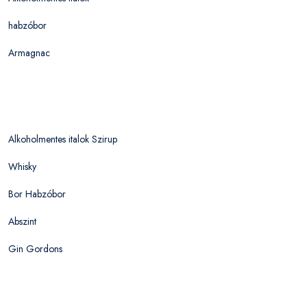
habzóbor
Armagnac
Alkoholmentes italok Szirup
Whisky
Bor Habzóbor
Abszint
Gin Gordons