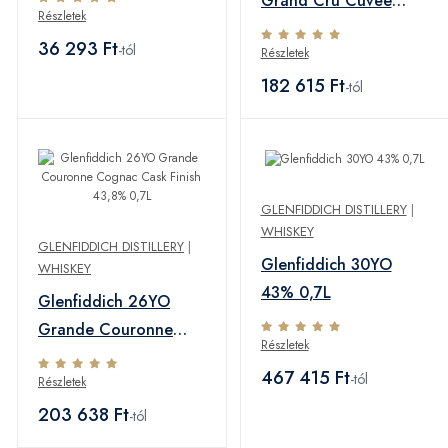
Grand Cru Cuvée
Részletek
Cask Finish 40% 0,7L
36 293 Ft
-tól
Részletek
182 615 Ft
-tól
GLENFIDDICH DISTILLERY
|
WHISKEY
GLENFIDDICH DISTILLERY
|
Glenfiddich 30YO
WHISKEY
43% 0,7L
Glenfiddich 26YO
Grande Couronne
Részletek
Cognac Cask Finish
467 415 Ft
-tól
Részletek
43,8% 0,7L
203 638 Ft
-tól