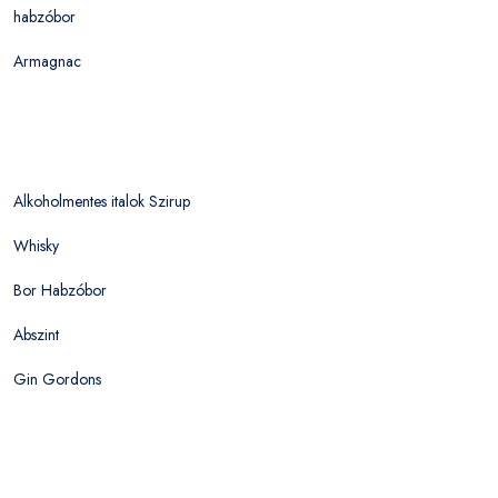
habzóbor
Armagnac
Alkoholmentes italok Szirup
Whisky
Bor Habzóbor
Abszint
Gin Gordons