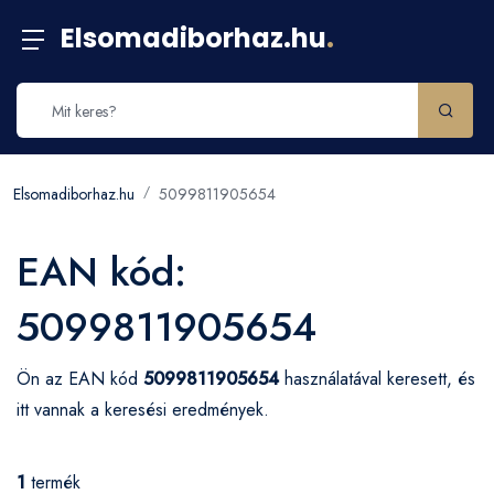
Elsomadiborhaz.hu
.
Elsomadiborhaz.hu
5099811905654
EAN kód:
5099811905654
Ön az EAN kód
5099811905654
használatával keresett, és
itt vannak a keresési eredmények.
1
termék