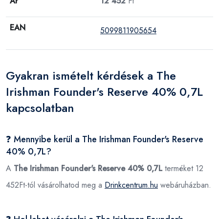
Ár
12 452
Ft
EAN
5099811905654
Gyakran ismételt kérdések a The
Irishman Founder's Reserve 40% 0,7L
kapcsolatban
❓ Mennyibe kerül a The Irishman Founder's Reserve
40% 0,7L?
A
The Irishman Founder's Reserve 40% 0,7L
terméket 12
452Ft-tól vásárolhatod meg a
Drinkcentrum.hu
webáruházban.