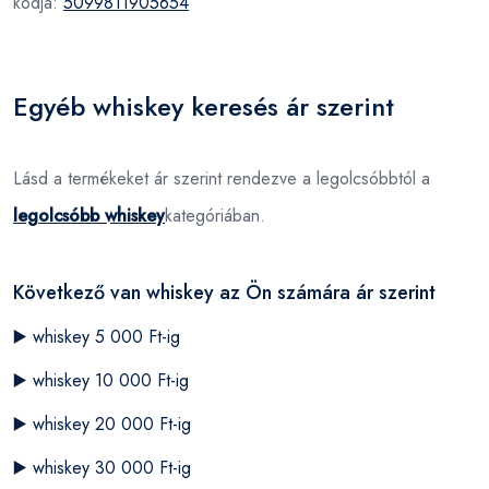
kódja:
5099811905654
Egyéb whiskey keresés ár szerint
Lásd a termékeket ár szerint rendezve a legolcsóbbtól a
legolcsóbb whiskey
kategóriában.
Következő van whiskey az Ön számára ár szerint
▶️
whiskey 5 000 Ft-ig
▶️
whiskey 10 000 Ft-ig
▶️
whiskey 20 000 Ft-ig
▶️
whiskey 30 000 Ft-ig