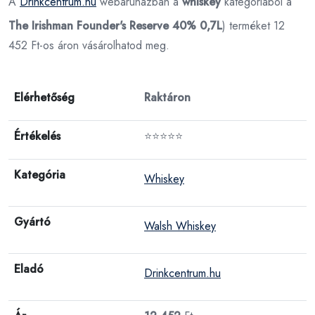
A
Drinkcentrum.hu
webáruházban a
whiskey
kategóriából a
The Irishman Founder's Reserve 40% 0,7L
) terméket 12
452 Ft-os áron vásárolhatod meg.
Elérhetőség
Raktáron
Értékelés
⭐⭐⭐⭐⭐
Kategória
Whiskey
Gyártó
Walsh Whiskey
Eladó
Drinkcentrum.hu