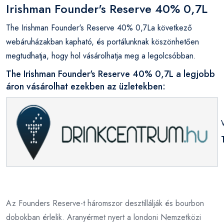
Irishman Founder's Reserve 40% 0,7L
The Irishman Founder's Reserve 40% 0,7La következő
webáruházakban kapható, és portálunknak köszönhetően
megtudhatja, hogy hol vásárolhatja meg a legolcsóbban.
The Irishman Founder's Reserve 40% 0,7L a legjobb
áron vásárolhat ezekben az üzletekben:
Az Founders Reserve-t háromszor desztillálják és bourbon
dobokban érlelik. Aranyérmet nyert a londoni Nemzetközi