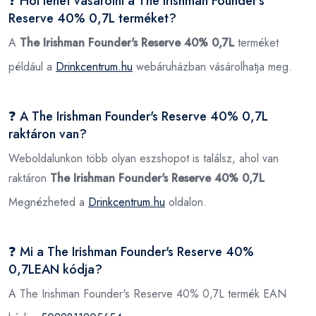
❓ Hol lehet vásárolni a The Irishman Founder's
Reserve 40% 0,7L terméket?
A
The Irishman Founder's Reserve 40% 0,7L
terméket
például a
Drinkcentrum.hu
webáruházban vásárolhatja meg.
❓ A The Irishman Founder's Reserve 40% 0,7L
raktáron van?
Weboldalunkon több olyan eszshopot is találsz, ahol van
raktáron
The Irishman Founder's Reserve 40% 0,7L
Megnézheted a
Drinkcentrum.hu
oldalon.
❓ Mi a The Irishman Founder's Reserve 40%
0,7LEAN kódja?
A The Irishman Founder's Reserve 40% 0,7L termék EAN