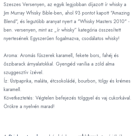
Szeszes Versenyen, az egyik legjobban díjazott ír whisky a
Jim Murray Whisky Bible-ben, ahol 93 pontot kapott "Amazing
Blend", és legutóbb aranyat nyert a "Whisky Masters 2010" -
ben. versenyen, mint az „ír whisky” kategória összesített
nyertesének Egyszerűen fogalmazva, csodálatos whisky!
Aroma: Aromás fűszerek karamell, fekete bors, fahéj és
őszibarack árnyalatokkal. Gyengéd vanília a zöld alma
szuggesztív ízével.
Íz: Üstpaprika, maláta, étcsokoládé, bourbon, tölgy és krémes
karamell.
Következtetés: Végtelen befejezés tölggyel és vaj cukorkával.
Örökre a nyelvén marad!