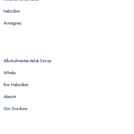
habzóbor
Armagnac
Alkoholmentes italok Szirup
Whisky
Bor Habzóbor
Abszint
Gin Gordons