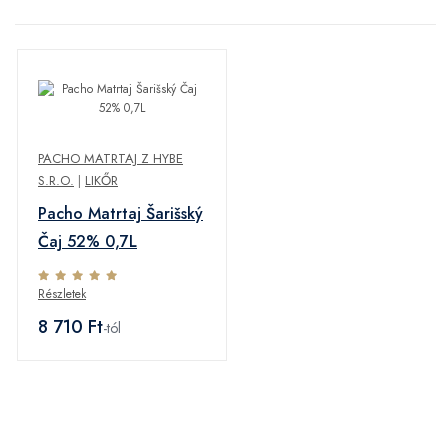
PACHO MATRTAJ Z HYBE
S.R.O.
|
LIKŐR
Pacho Matrtaj Šarišský
Čaj 52% 0,7L
Részletek
8 710 Ft
-tól