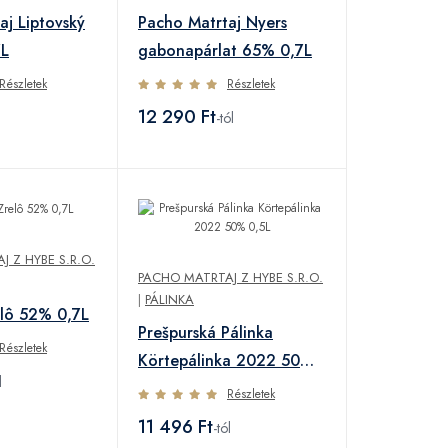
aj Liptovský
Pacho Matrtaj Nyers
7L
gabonapárlat 65% 0,7L
Részletek
Részletek
12 290 Ft
-tól
 Z HYBE S.R.O.
PACHO MATRTAJ Z HYBE S.R.O.
|
PÁLINKA
elô 52% 0,7L
Prešpurská Pálinka
Részletek
Körtepálinka 2022 50%
l
0,5L
Részletek
11 496 Ft
-tól