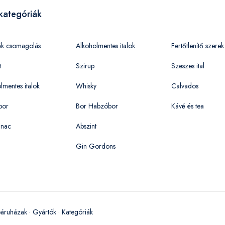
kategóriák
ék csomagolás
Alkoholmentes italok
Fertőtlenítő szerek
t
Szirup
Szeszes ital
lmentes italok
Whisky
Calvados
bor
Bor Habzóbor
Kávé és tea
nac
Abszint
Gin Gordons
áruházak
·
Gyártók
·
Kategóriák