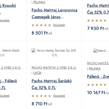
|
PÁLINKA
j Kysucký
Pacho Matrt
Pacho Matrtaj Lavorovica
L
Čaj 52% 0,
Csemegék János
észletek
nagymamájától 52% 0,5L
Részletek
7 930 Ft
-tól
8 501 Ft
-tól
PACHO MATRTAJ
Z HYBE S.R.O.
PACHO MATRTAJ Z HYBE S.R.O.
|
PÁLINKA
|
LIKŐR
Páľenô - Zr
j - Páľenô
Pacho Matrtaj Šarišský
,7L
Čaj 52% 0,7L
10 167 Ft
-tó
észletek
Részletek
8 710 Ft
-tól