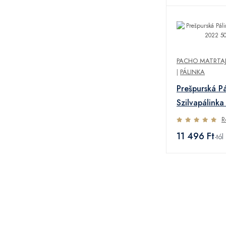
PACHO MATRTAJ 
|
PÁLINKA
Prešpurská Pá
Szilvapálink
0,5L
R
11 496 Ft
-tól