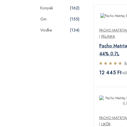
Konyak
(162)
Gin
(155)
Vodka
(134)
PACHO MATRTAJ 
|
PÁLINKA
Pacho Matrta
44% 0,7L
R
12 445 Ft
-tól
PACHO MATRTAJ 
|
LIKŐR