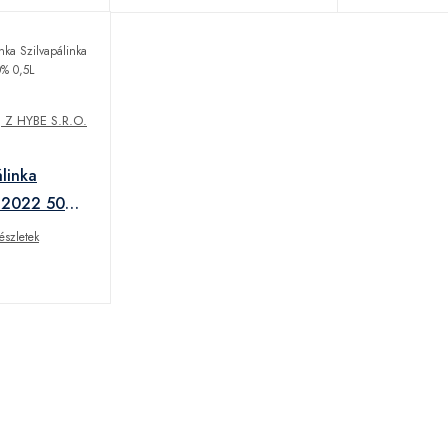
Z HYBE S.R.O.
linka
a 2022 50%
észletek