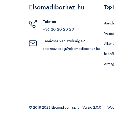
Elsomadiborhaz.hu
Top 
Telefon
Ajánd
+36 20 20 20 20
Vermu
Tanácsra van szüksége?
Alkoho
szerkesztoseg@elsomadiborhaz.hu
habzó
Armag
© 2018-2023 Elsomadiborhaz.hu | Verzió 2.0.0
Web