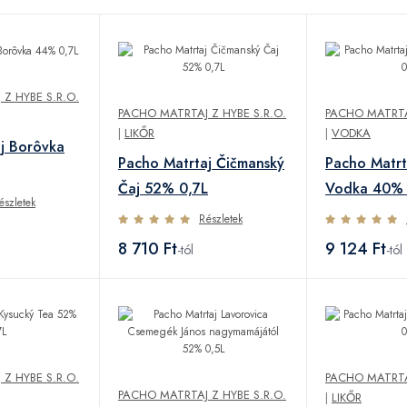
Z HYBE S.R.O.
PACHO MATRTAJ Z HYBE S.R.O.
PACHO MATRTAJ
|
LIKŐR
|
VODKA
j Borôvka
Pacho Matrtaj Čičmanský
Pacho Matrt
Čaj 52% 0,7L
Vodka 40% 
észletek
Részletek
8 710 Ft
9 124 Ft
-tól
-tól
Z HYBE S.R.O.
PACHO MATRTAJ
PACHO MATRTAJ Z HYBE S.R.O.
|
LIKŐR