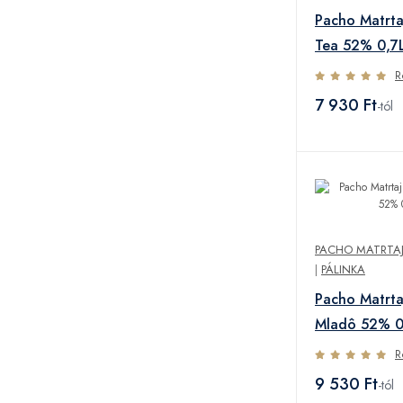
Pacho Matrta
Tea 52% 0,7
R
7 930 Ft
-tól
PACHO MATRTAJ 
|
PÁLINKA
Pacho Matrta
Mladô 52% 0
R
9 530 Ft
-tól