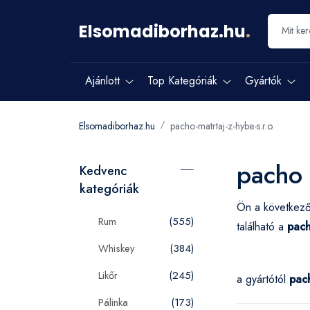
Elsomadiborhaz.hu
.
Ajánlott
Top Kategóriák
Gyártók
Elsomadiborhaz.hu
pacho-matrtaj-z-hybe-s.r.o.
pacho 
Kedvenc
kategóriák
Ön a következő
Rum
(555)
található a
pach
Whiskey
(384)
Likőr
(245)
a gyártótól
pach
Pálinka
(173)