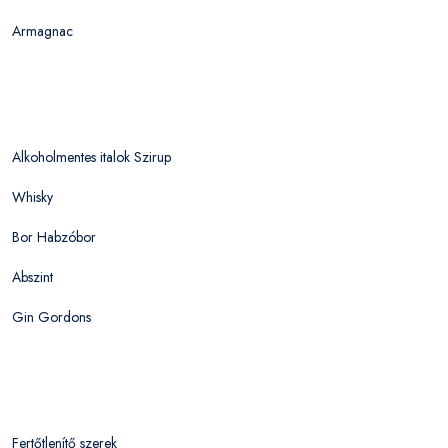
Armagnac
Alkoholmentes italok Szirup
Whisky
Bor Habzóbor
Abszint
Gin Gordons
Fertőtlenítő szerek