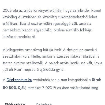
2008 óta az uniós törvények előírják, hogy az Inländer Rumot
kizárólag Ausztriában és kizárólag cukornádmelaszból lehet
előállítani. Ezáltal osztrák különlegességgé vált, amely a
nemzetközi piacon egyedülálló, oltalom alatt álló földrajzi
jelzéssel rendelkezik.
A jellegzetes rumosüveg hátulja ívelt. A designt az amerikai
szesztilalom kora ihlette, amikor a szeszes italokat általában a
testen elrejtve szállították. A palack azóta ikonikussá vált, így a
„Stroh Rum” népszerű ajándéktárgy is.
A
Drinkcentrum.hu
webáruházban a
rum
kategóriából a
Stroh
80 80% 0,5L
) terméket 7 023 Ft-os áron vásárolhatod meg.