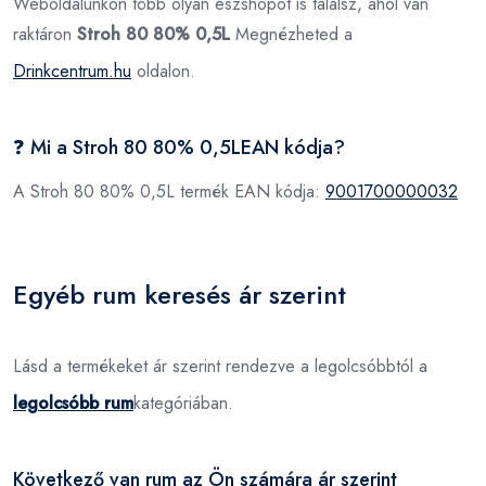
Weboldalunkon több olyan eszshopot is találsz, ahol van
raktáron
Stroh 80 80% 0,5L
Megnézheted a
Drinkcentrum.hu
oldalon.
❓ Mi a Stroh 80 80% 0,5LEAN kódja?
A Stroh 80 80% 0,5L termék EAN kódja:
9001700000032
Egyéb rum keresés ár szerint
Lásd a termékeket ár szerint rendezve a legolcsóbbtól a
legolcsóbb rum
kategóriában.
Következő van rum az Ön számára ár szerint