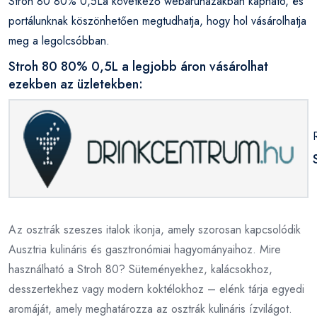
Stroh 80 80% 0,5La következő webáruházakban kapható, és
portálunknak köszönhetően megtudhatja, hogy hol vásárolhatja
meg a legolcsóbban.
Stroh 80 80% 0,5L a legjobb áron vásárolhat
ezekben az üzletekben:
Az osztrák szeszes italok ikonja, amely szorosan kapcsolódik
Ausztria kulináris és gasztronómiai hagyományaihoz. Mire
használható a Stroh 80? Süteményekhez, kalácsokhoz,
desszertekhez vagy modern koktélokhoz – elénk tárja egyedi
aromáját, amely meghatározza az osztrák kulináris ízvilágot.