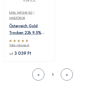
KARL INFÜHR KG
|
HABZÓBOR
Österreich Gold
Trocken 23k 9,5%
0,2L
Több információ
3 039 Ft
od
<
1
>