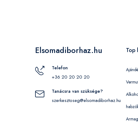
Elsomadiborhaz.hu
Top 
Telefon
Ajánd
+36 20 20 20 20
Vermu
Tanácsra van szüksége?
Alkoho
szerkesztoseg@elsomadiborhaz.hu
habzó
Armag