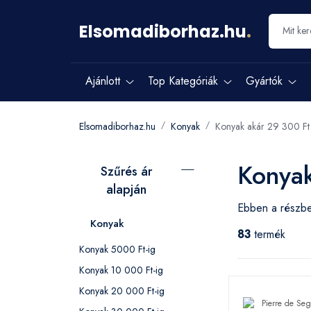
Elsomadiborhaz.hu
.
Ajánlott
Top Kategóriák
Gyártók
Elsomadiborhaz.hu
Konyak
Konyak akár 29 300 Ft
Konyak
Szűrés ár
alapján
Ebben a részbe
Konyak
83
termék
Konyak 5000 Ft-ig
Konyak 10 000 Ft-ig
Konyak 20 000 Ft-ig