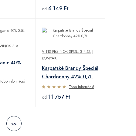
6 149 Ft
od
VINOS S.A
|
VITIS PEZINOK SPOL. S R.O.
|
KONYAK
ganic 40%
Karpatské Brandy Špeciál
Chardonnay 42% 0,7L
Több információ
Több információ
11 757 Ft
od
>>