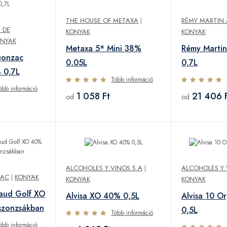
THE HOUSE OF METAXA
|
RÉMY MARTIN 
 DE
KONYAK
KONYAK
NYAK
Metaxa 5* Mini 38%
Rémy Marti
gonzac
0,05L
0,7L
 0,7L
Több információ
öbb információ
1 058 Ft
21 406 
od
od
ALCOHOLES Y VINOS S.A
|
ALCOHOLES Y 
NAC
|
KONYAK
KONYAK
KONYAK
aud Golf XO
Alvisa XO 40% 0,5L
Alvisa 10 O
szonzsákban
0,5L
Több információ
öbb információ