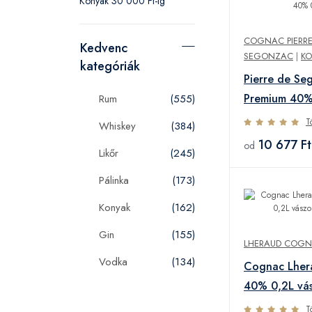
Konyak 30 000 Ft-ig
COGNAC PIERRE
Kedvenc
SEGONZAC
|
KO
kategóriák
Pierre de Se
Premium 40%
Rum
(555)
T
Whiskey
(384)
10 677 Ft
od
Likőr
(245)
Pálinka
(173)
Konyak
(162)
Gin
(155)
LHERAUD COG
Vodka
(134)
Cognac Lher
40% 0,2L vá
T