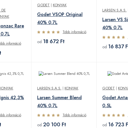
GODET
|
KONYAK
 DE
LARSEN S.A.S.
Godet VSOP Original
NYAK
Larsen VS S
40% 0,7L
gonzac Rare
40% 0,7L
Több információ
 0,7L
18 672 Ft
od
öbb információ
16 837 F
od
t
KONYAK
LARSEN S.A.S.
|
KONYAK
GODET
|
KONY
Ignis 42,3%
Larsen Summer Blend
Godet Anta
40% 0,7L
0,5L
öbb információ
Több információ
t
20 100 Ft
16 723 F
od
od