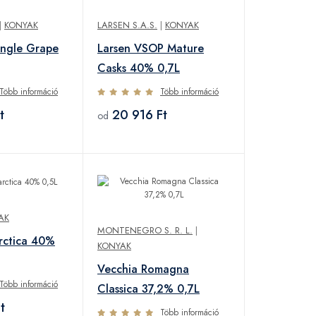
|
KONYAK
LARSEN S.A.S.
|
KONYAK
ingle Grape
Larsen VSOP Mature
Casks 40% 0,7L
Több információ
Több információ
t
20 916 Ft
od
AK
MONTENEGRO S. R. L.
|
rctica 40%
KONYAK
Vecchia Romagna
Több információ
Classica 37,2% 0,7L
t
Több információ