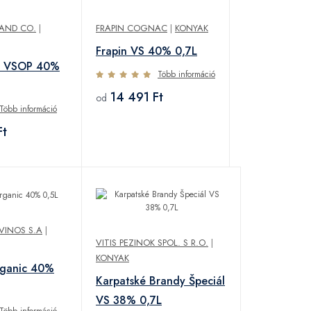
AND CO.
|
FRAPIN COGNAC
|
KONYAK
Frapin VS 40% 0,7L
n VSOP 40%
Több információ
14 491 Ft
od
Több információ
Ft
VINOS S.A
|
VITIS PEZINOK SPOL. S R.O.
|
KONYAK
rganic 40%
Karpatské Brandy Špeciál
VS 38% 0,7L
Több információ