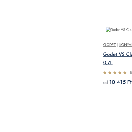
GODET
|
KONYA
Godet VS Cl
0,7L
T
10 415 Ft
od