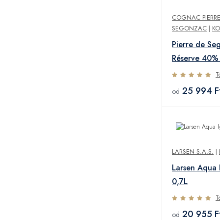
COGNAC PIERRE
SEGONZAC
|
KO
Pierre de Se
Réserve 40%
T
25 994 F
od
LARSEN S.A.S.
|
Larsen Aqua 
0,7L
T
20 955 F
od