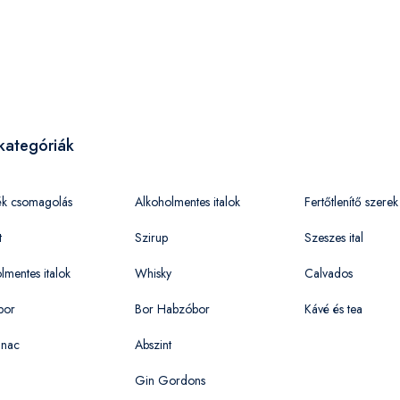
kategóriák
ék csomagolás
Alkoholmentes italok
Fertőtlenítő szerek
t
Szirup
Szeszes ital
lmentes italok
Whisky
Calvados
bor
Bor Habzóbor
Kávé és tea
nac
Abszint
Gin Gordons