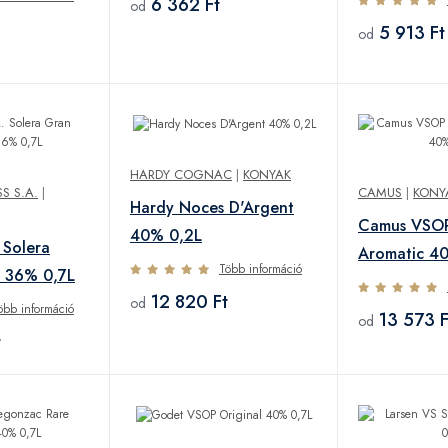
6 362 Ft
od
5 913 Ft
od
HARDY COGNAC
|
KONYAK
S S.A.
|
CAMUS
|
KONY
Hardy Noces D'Argent
Camus VSOP
40% 0,2L
 Solera
Aromatic 4
Több információ
a 36% 0,7L
12 820 Ft
od
öbb információ
13 573 F
od
t