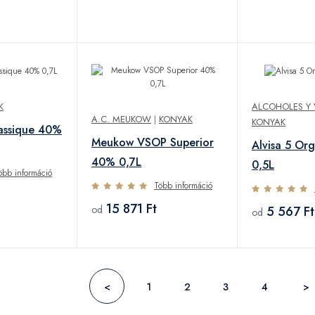
K
ALCOHOLES Y 
A.C. MEUKOW
|
KONYAK
KONYAK
assique 40%
Meukow VSOP Superior
Alvisa 5 Or
40% 0,7L
0,5L
öbb információ
Több információ
15 871 Ft
5 567 Ft
od
od
<
1
2
3
4
>