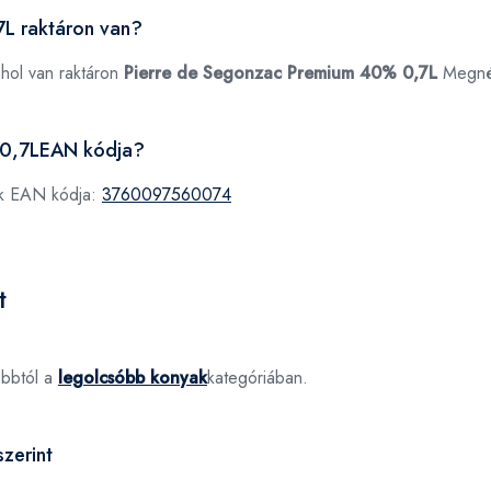
L raktáron van?
ahol van raktáron
Pierre de Segonzac Premium 40% 0,7L
Megné
 0,7LEAN kódja?
k EAN kódja:
3760097560074
t
óbbtól a
legolcsóbb konyak
kategóriában.
zerint