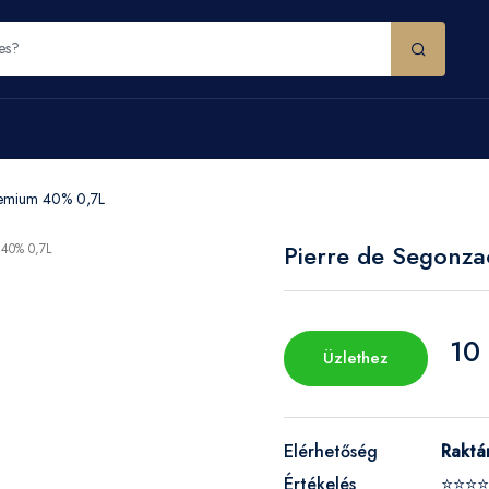
remium 40% 0,7L
Pierre de Segonz
10
Üzlethez
Elérhetőség
Raktá
Értékelés
⭐⭐⭐⭐