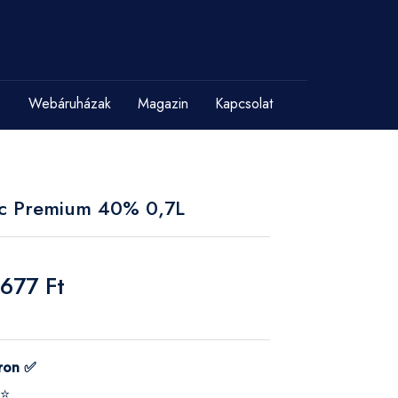
Webáruházak
Magazin
Kapcsolat
ac Premium 40% 0,7L
 677 Ft
ron ✅
⭐