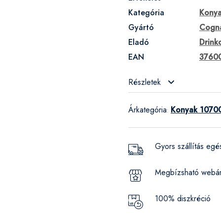
Kategória
Kony
Gyártó
Cogna
Eladó
Drink
EAN
3760
Részletek
Árkategória
Konyak 10700
:
Gyors szállítás eg
Megbízsható webá
100% diszkréció