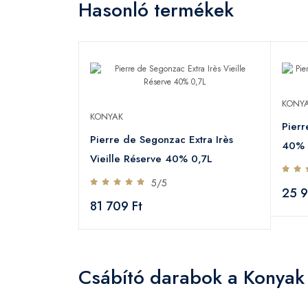
Hasonló termékek
KONY
KONYAK
Pier
Pierre de Segonzac Extra Irès
40% 
Vieille Réserve 40% 0,7L
5/5
25 9
81 709 Ft
Csábító darabok a Konyak