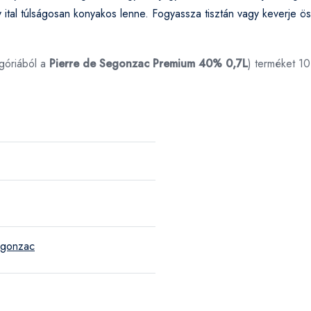
 ital túlságosan konyakos lenne. Fogyassza tisztán vagy keverje öss
góriából a
Pierre de Segonzac Premium 40% 0,7L
) terméket 1
egonzac