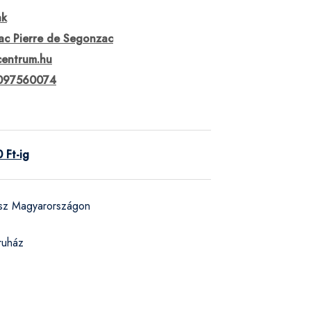
ak
c Pierre de Segonzac
centrum.hu
097560074
 Ft-ig
ész Magyarországon
ruház