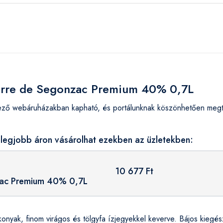
ierre de Segonzac Premium 40% 0,7L
ő webáruházakban kapható, és portálunknak köszönhetően megtud
legjobb áron vásárolhat ezekben az üzletekben:
10 677 Ft
zac Premium 40% 0,7L
onyak, finom virágos és tölgyfa ízjegyekkel keverve. Bájos kiegés