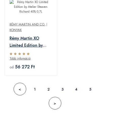
RÉMY MARTIN AND CO.
|
KONYAK
Rémy Martin XO
Limited Edition by
Atelier Steaven
Több információ
Richard 40% 0,7L
56 272 Ft
od
<
1
2
3
4
5
>