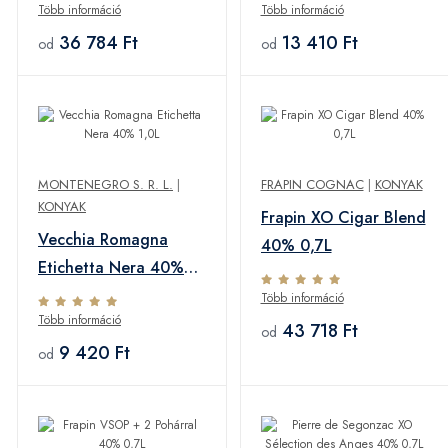
Több információ
Több információ
36 784 Ft
13 410 Ft
od
od
MONTENEGRO S. R. L.
|
FRAPIN COGNAC
|
KONYAK
KONYAK
Frapin XO Cigar Blend
Vecchia Romagna
40% 0,7L
Etichetta Nera 40%
1,0L
Több információ
Több információ
43 718 Ft
od
9 420 Ft
od