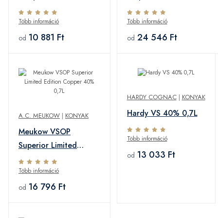
0,7L
Több információ
Több információ
10 881 Ft
24 546 Ft
od
od
HARDY COGNAC
|
KONYAK
Hardy VS 40% 0,7L
A.C. MEUKOW
|
KONYAK
Meukow VSOP
Több információ
Superior Limited
13 033 Ft
od
Edition Copper 40%
Több információ
0,7L
16 796 Ft
od