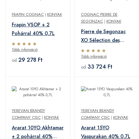
FRAPIN COGNAC
|
KONYAK
COGNAC PIERRE DE
SEGONZAC
|
KONYAK
Frapin VSOP + 2
Pierre de Segonzac
Pohárral 40% 0,7L
XO Sélection des
Anges 40% 0,7L
Több információ
Több információ
29 278 Ft
od
33 724 Ft
od
YEREVAN BRANDY
YEREVAN BRANDY
COMPANY CJSC
|
KONYAK
COMPANY CJSC
|
KONYAK
Ararat 10YO Akhtamar
Ararat 15YO
+ 2 pohárral 40%
Vaspurakan 40% 0,7L