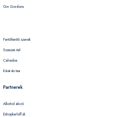
Gin Gordons
Fertőtlenítő szerek
Szeszes ital
Calvados
Kávé és tea
Partnerek
Alkohol akció
Eshopkarloff.sk