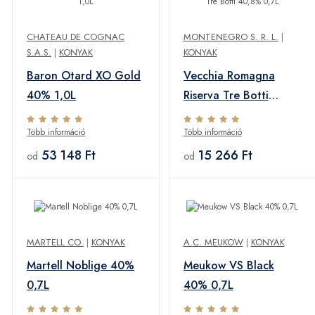
CHATEAU DE COGNAC
MONTENEGRO S. R. L.
|
S.A.S.
|
KONYAK
KONYAK
Baron Otard XO Gold
Vecchia Romagna
40% 1,0L
Riserva Tre Botti
40,8% 0,7L
Több információ
Több információ
53 148 Ft
15 266 Ft
od
od
MARTELL CO.
|
KONYAK
A.C. MEUKOW
|
KONYAK
Martell Noblige 40%
Meukow VS Black
0,7L
40% 0,7L