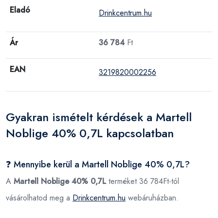
Eladó
Drinkcentrum.hu
Ár
36 784
Ft
EAN
3219820002256
Gyakran ismételt kérdések a Martell
Noblige 40% 0,7L kapcsolatban
❓ Mennyibe kerül a Martell Noblige 40% 0,7L?
A
Martell Noblige 40% 0,7L
terméket 36 784Ft-tól
vásárolhatod meg a
Drinkcentrum.hu
webáruházban.