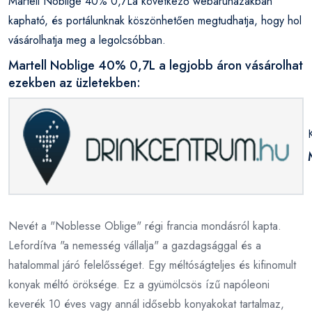
Martell Noblige 40% 0,7La következő webáruházakban
kapható, és portálunknak köszönhetően megtudhatja, hogy hol
vásárolhatja meg a legolcsóbban.
Martell Noblige 40% 0,7L a legjobb áron vásárolhat
ezekben az üzletekben:
Nevét a "Noblesse Oblige" régi francia mondásról kapta.
Lefordítva "a nemesség vállalja" a gazdagsággal és a
hatalommal járó felelősséget. Egy méltóságteljes és kifinomult
konyak méltó öröksége. Ez a gyümölcsös ízű napóleoni
keverék 10 éves vagy annál idősebb konyakokat tartalmaz,