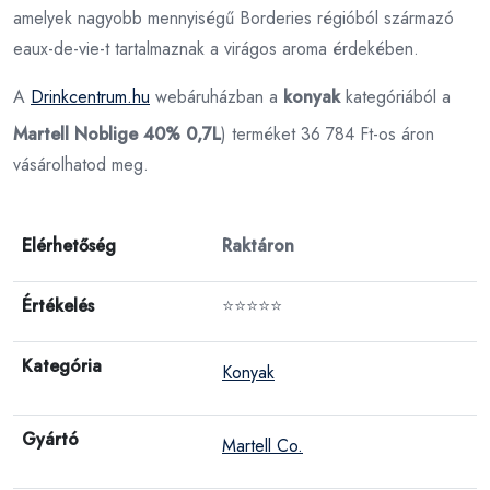
amelyek nagyobb mennyiségű Borderies régióból származó
eaux-de-vie-t tartalmaznak a virágos aroma érdekében.
A
Drinkcentrum.hu
webáruházban a
konyak
kategóriából a
Martell Noblige 40% 0,7L
) terméket 36 784 Ft-os áron
vásárolhatod meg.
Elérhetőség
Raktáron
Értékelés
⭐⭐⭐⭐⭐
Kategória
Konyak
Gyártó
Martell Co.