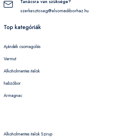
Tanácsra van szüksége?
szerkesztoseg@elsomadiborhaz.hu
Top kategóriák
Ajándék csomagolás
Vermut
Alkoholmentes italok
habzóbor
Armagnac
Alkoholmentes italok Szirup