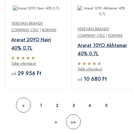
YEREVAN BRANDY
YEREVAN BRANDY
COMPANY CJSC
|
KONYAK
COMPANY CJSC
|
KONYAK
Ararat 20YO Nairi
Ararat 10YO Akhtamar
40% 0,7L
40% 0,7L
Több információ
Több információ
29 956 Ft
od
10 680 Ft
od
<
1
2
3
4
5
>
>>