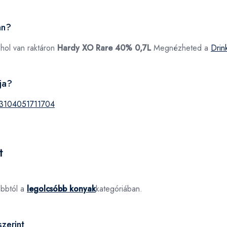
an?
ahol van raktáron
Hardy XO Rare 40% 0,7L
Megnézheted a
Drin
ja?
3104051711704
t
óbbtól a
legolcsóbb konyak
kategóriában.
zerint