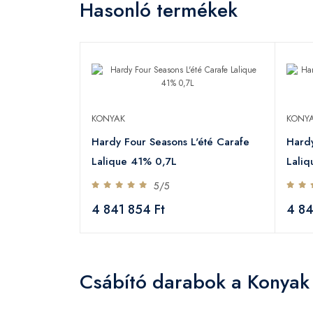
Hasonló termékek
KONYAK
KONY
Hardy Four Seasons L'été Carafe
Hardy
Lalique 41% 0,7L
Lali
5/5
4 841 854 Ft
4 84
Csábító darabok a Konyak