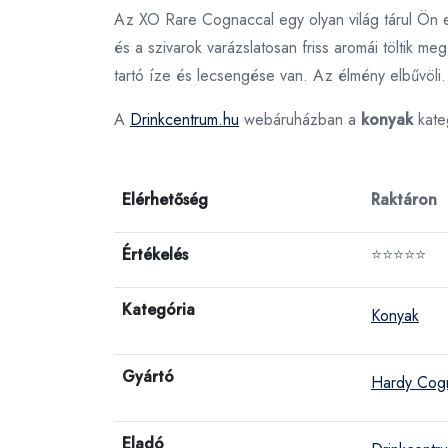
Az XO Rare Cognaccal egy olyan világ tárul Ön e
és a szivarok varázslatosan friss aromái töltik m
tartó íze és lecsengése van. Az élmény elbűvöli.
A
Drinkcentrum.hu
webáruházban a
konyak
kate
Elérhetőség
Raktáron
Értékelés
⭐⭐⭐⭐⭐
Kategória
Konyak
Gyártó
Hardy Cog
Eladó