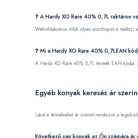
❓ A Hardy XO Rare 40% 0,7L raktáron v
Weboldalunkon több olyan eszshopot is találsz, 
❓ Mi a Hardy XO Rare 40% 0,7LEAN kód
A Hardy XO Rare 40% 0,7L termék EAN kódja:
Egyéb konyak keresés ár szerin
Lásd a termékeket ár szerint rendezve a legolcs
Következő van konyak az Ön számára ár s