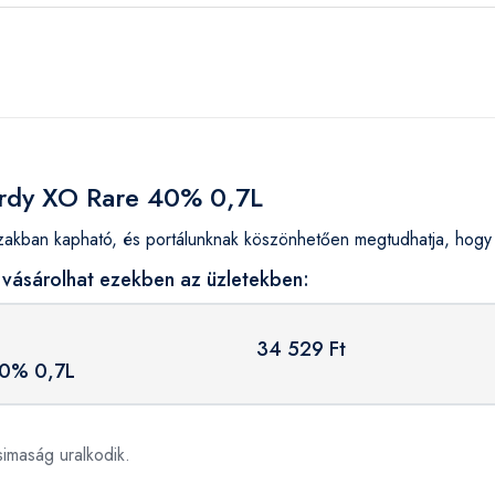
ardy XO Rare 40% 0,7L
ban kapható, és portálunknak köszönhetően megtudhatja, hogy h
vásárolhat ezekben az üzletekben:
34 529 Ft
40% 0,7L
simaság uralkodik.