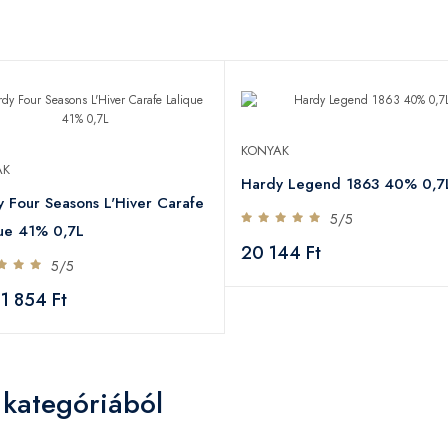
KONYAK
AK
Hardy Legend 1863 40% 0,7
 Four Seasons L'Hiver Carafe
5/5
que 41% 0,7L
20 144 Ft
5/5
1 854 Ft
 kategóriából