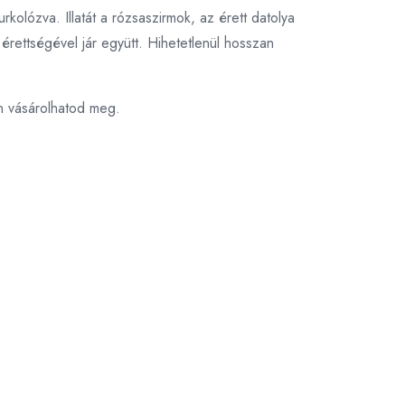
lózva. Illatát a rózsaszirmok, az érett datolya
érettségével jár együtt. Hihetetlenül hosszan
n vásárolhatod meg.