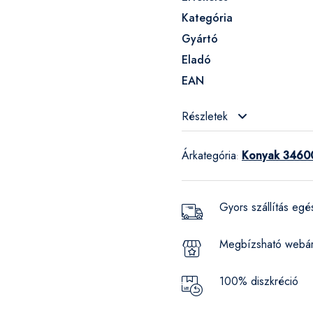
Kategória
Gyártó
Eladó
EAN
Részletek
Árkategória
Konyak 34600
:
Gyors szállítás eg
Megbízsható webá
100% diszkréció