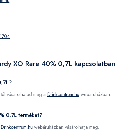
um.hu
1704
ardy XO Rare 40% 0,7L kapcsolatban
0,7L?
tól vásárolhatod meg a
Drinkcentrum.hu
webáruházban.
0% 0,7L terméket?
a
Drinkcentrum.hu
webáruházban vásárolhatja meg.