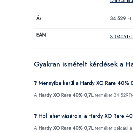
Drinkcentr
Ár
34 529
Ft
EAN
310405171
Gyakran ismételt kérdések a H
❓ Mennyibe kerül a Hardy XO Rare 40% 
A
Hardy XO Rare 40% 0,7L
terméket 34 529Ft-
❓ Hol lehet vásárolni a Hardy XO Rare 4
A
Hardy XO Rare 40% 0,7L
terméket például 