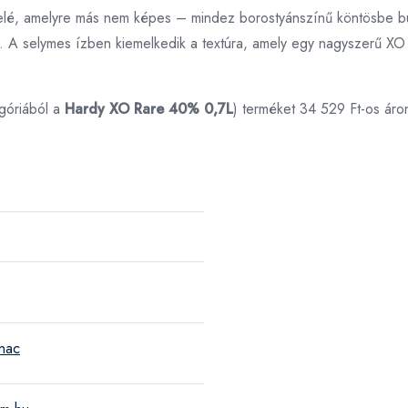
lé, amelyre más nem képes – mindez borostyánszínű köntösbe burko
eg. A selymes ízben kiemelkedik a textúra, amely egy nagyszerű XO 
góriából a
Hardy XO Rare 40% 0,7L
) terméket 34 529 Ft-os áro
nac