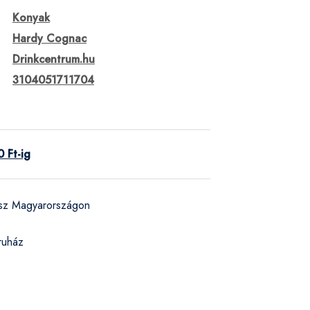
Konyak
Hardy Cognac
Drinkcentrum.hu
3104051711704
 Ft-ig
ész Magyarországon
ruház