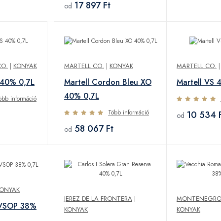
17 897 Ft
od
CO.
|
KONYAK
MARTELL CO.
|
KONYAK
MARTELL CO.
 40% 0,7L
Martell Cordon Bleu XO
Martell VS 
40% 0,7L
öbb információ
Több információ
10 534 
od
58 067 Ft
od
ONYAK
JEREZ DE LA FRONTERA
|
MONTENEGRO S
 VSOP 38%
KONYAK
KONYAK