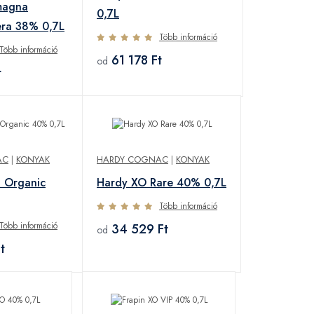
magna
0,7L
era 38% 0,7L
Több információ
Több információ
61 178 Ft
od
t
AC
|
KONYAK
HARDY COGNAC
|
KONYAK
 Organic
Hardy XO Rare 40% 0,7L
Több információ
Több információ
34 529 Ft
od
t