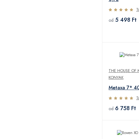
T
5 498 Ft
od
THE HOUSE OF 
KONYAK
Metaxa 7* 4
T
6 758 Ft
od