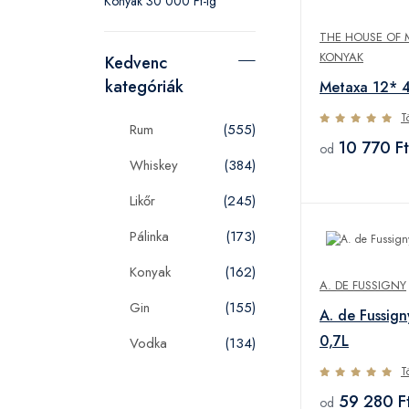
Konyak 30 000 Ft-ig
THE HOUSE OF 
KONYAK
Kedvenc
kategóriák
Metaxa 12* 
T
Rum
(555)
10 770 Ft
od
Whiskey
(384)
Likőr
(245)
Pálinka
(173)
Konyak
(162)
A. DE FUSSIGNY
Gin
(155)
A. de Fussig
0,7L
Vodka
(134)
T
59 280 F
od