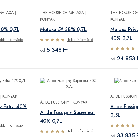
METAXA
|
THE HOUSE OF METAXA
|
THE HOUSE O
KONYAK
KONYAK
40% 0,7L
Metaxa 5* 38% 0,7L
Metaxa Priv
40% 0,7L
öbb információ
Több információ
5 348 Ft
od
24 853 
od
|
KONYAK
A. DE FUSSIGN
A. DE FUSSIGNY
|
KONYAK
ny Extra 40%
A. de Fussi
A. de Fussigny Superieur
0,5L
40% 0,7L
öbb információ
Több információ
t
33 835 
od