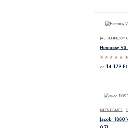
JAS HENNESSY 
Hennessy VS
T
14 179 Ft
od
JULES DOMET
|
K
Jacobi 1880
0,7L