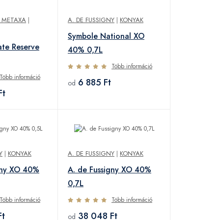
F METAXA
|
A. DE FUSSIGNY
|
KONYAK
Symbole National XO
ate Reserve
40% 0,7L
Több információ
Több információ
6 885 Ft
od
Ft
Y
|
KONYAK
A. DE FUSSIGNY
|
KONYAK
gny XO 40%
A. de Fussigny XO 40%
0,7L
Több információ
Több információ
Ft
38 048 Ft
od