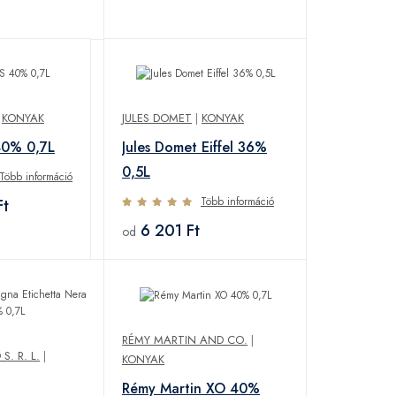
|
KONYAK
JULES DOMET
|
KONYAK
40% 0,7L
Jules Domet Eiffel 36%
0,5L
Több információ
Több információ
Ft
6 201 Ft
od
RÉMY MARTIN AND CO.
|
. R. L.
|
KONYAK
Rémy Martin XO 40%