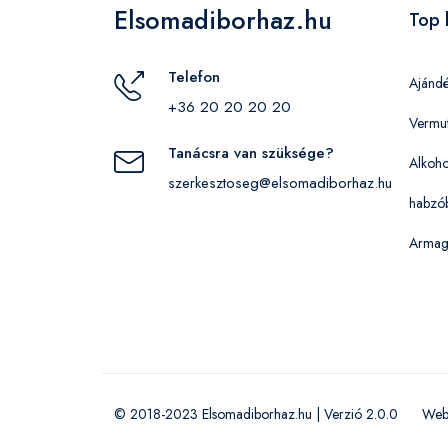
Elsomadiborhaz.hu
Top 
Telefon
Ajánd
+36 20 20 20 20
Vermu
Tanácsra van szüksége?
Alkoho
szerkesztoseg@elsomadiborhaz.hu
habzó
Armag
© 2018-2023 Elsomadiborhaz.hu | Verzió 2.0.0
Web