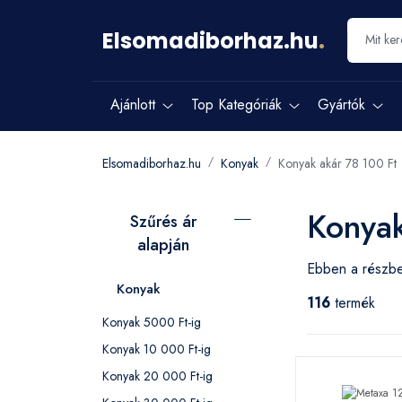
Elsomadiborhaz.hu
.
Ajánlott
Top Kategóriák
Gyártók
Elsomadiborhaz.hu
Konyak
Konyak akár 78 100 Ft
Konyak
Szűrés ár
alapján
Ebben a részbe
Konyak
116
termék
Konyak 5000 Ft-ig
Konyak 10 000 Ft-ig
Konyak 20 000 Ft-ig