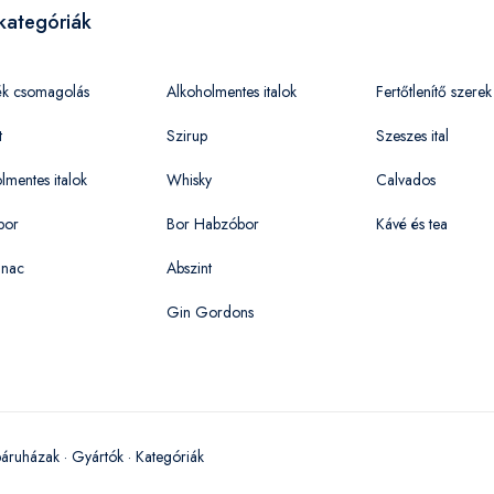
kategóriák
ék csomagolás
Alkoholmentes italok
Fertőtlenítő szerek
t
Szirup
Szeszes ital
lmentes italok
Whisky
Calvados
bor
Bor Habzóbor
Kávé és tea
nac
Abszint
Gin Gordons
áruházak
·
Gyártók
·
Kategóriák