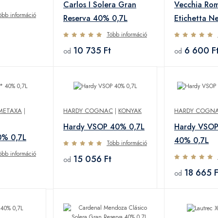
Carlos I Solera Gran
Vecchia Ro
öbb információ
Reserva 40% 0,7L
Etichetta N
Több információ
10 735 Ft
6 600 F
od
od
METAXA
|
HARDY COGNAC
|
KONYAK
HARDY COGN
Hardy VSOP 40% 0,7L
Hardy VSOP
0% 0,7L
40% 0,7L
Több információ
öbb információ
15 056 Ft
od
18 665 F
od