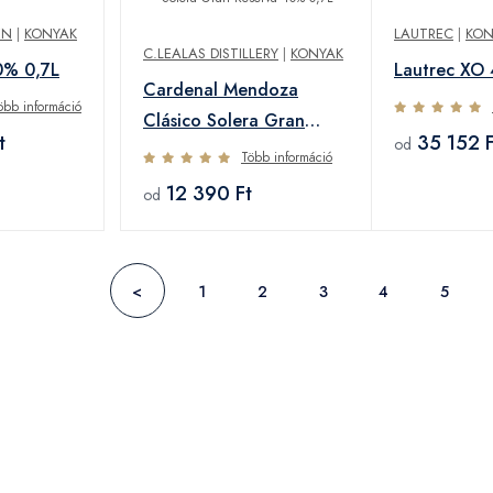
EN
|
KONYAK
LAUTREC
|
KON
C.LEALAS DISTILLERY
|
KONYAK
0% 0,7L
Lautrec XO
Cardenal Mendoza
öbb információ
Clásico Solera Gran
t
35 152 F
od
Reserva 40% 0,7L
Több információ
12 390 Ft
od
<
1
2
3
4
5