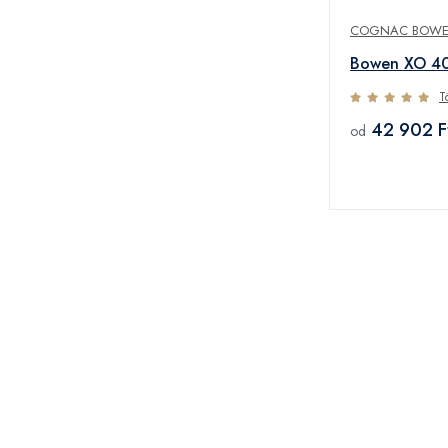
COGNAC BOW
Bowen XO 4
T
42 902 F
od