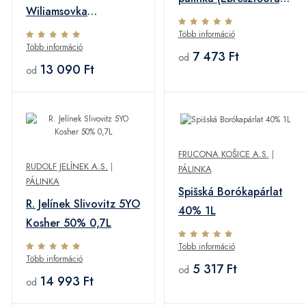
Wiliamsovka
42% 0,7L
Körtepálinka 44%
Több információ
Több információ
0,5L
7 473 Ft
od
13 090 Ft
od
FRUCONA KOŠICE A.S.
|
RUDOLF JELÍNEK A.S.
|
PÁLINKA
PÁLINKA
Spišská Borókapárlat
R. Jelínek Slivovitz 5YO
40% 1L
Kosher 50% 0,7L
Több információ
Több információ
5 317 Ft
od
14 993 Ft
od