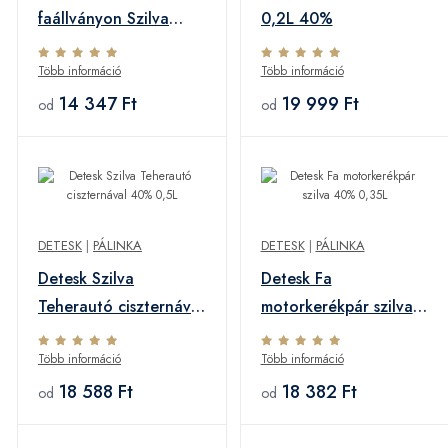
faállványon Szilva
0,2L 40%
40% 0,5L
Több információ
Több információ
14 347 Ft
19 999 Ft
od
od
DETESK
|
PÁLINKA
DETESK
|
PÁLINKA
Detesk Szilva
Detesk Fa
Teherautó ciszternával
motorkerékpár szilva
40% 0,5L
40% 0,35L
Több információ
Több információ
18 588 Ft
18 382 Ft
od
od