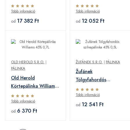
0,5L
Több információ
Több információ
17 382 Ft
12 052 Ft
od
od
OLD HEROLD S.R.O.
|
ŽUFÁNEK S.R.O.
|
PÁLINKA
PÁLINKA
Žufánek
Old Herold
Tölgyfahordós
Körtepálinka Williams
szilvapálinka 45% 0,5L
45% 0,7L
Több információ
Több információ
12 541 Ft
od
6 370 Ft
od