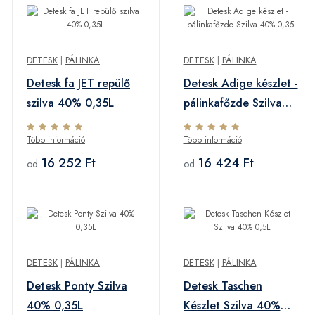
DETESK
|
PÁLINKA
DETESK
|
PÁLINKA
Detesk fa JET repülő
Detesk Adige készlet -
szilva 40% 0,35L
pálinkafőzde Szilva
40% 0,35L
Több információ
Több információ
16 252 Ft
16 424 Ft
od
od
DETESK
|
PÁLINKA
DETESK
|
PÁLINKA
Detesk Ponty Szilva
Detesk Taschen
40% 0,35L
Készlet Szilva 40%