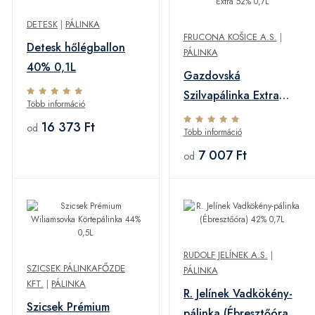
DETESK
|
PÁLINKA
FRUCONA KOŠICE A.S.
|
Detesk hőlégballon
PÁLINKA
40% 0,1L
Gazdovská
Szilvapálinka Extra
Több információ
52% 0,7L
16 373 Ft
od
Több információ
7 007 Ft
od
RUDOLF JELÍNEK A.S.
|
SZICSEK PÁLINKAFŐZDE
PÁLINKA
KFT.
|
PÁLINKA
R. Jelínek Vadkökény-
Szicsek Prémium
pálinka (Ébresztőóra)