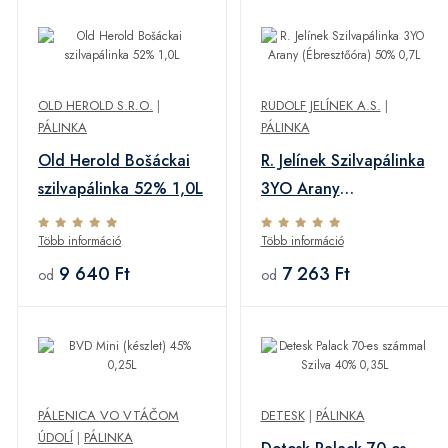
OLD HEROLD S.R.O.
|
RUDOLF JELÍNEK A.S.
|
PÁLINKA
PÁLINKA
Old Herold Bošáckai
R. Jelínek Szilvapálinka
szilvapálinka 52% 1,0L
3YO Arany
(Ébresztőóra) 50%
Több információ
Több információ
0,7L
9 640 Ft
7 263 Ft
od
od
PÁLENICA VO VTÁČOM
DETESK
|
PÁLINKA
ÚDOLÍ
|
PÁLINKA