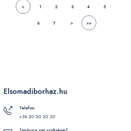
<
1
2
3
4
5
6
7
>
>>
Elsomadiborhaz.hu
Telefon
+36 20 20 20 20
Tanácsra van szüksége?