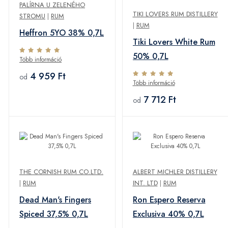
PALÍRNA U ZELENÉHO
TIKI LOVERS RUM DISTILLERY
STROMU
|
RUM
|
RUM
Heffron 5YO 38% 0,7L
Tiki Lovers White Rum
50% 0,7L
Több információ
4 959 Ft
od
Több információ
7 712 Ft
od
THE CORNISH RUM CO.LTD.
ALBERT MICHLER DISTILLERY
|
RUM
INT. LTD
|
RUM
Dead Man's Fingers
Ron Espero Reserva
Spiced 37,5% 0,7L
Exclusiva 40% 0,7L