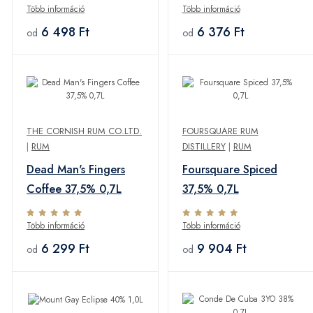
Több információ
Több információ
6 498 Ft
6 376 Ft
od
od
THE CORNISH RUM CO.LTD.
FOURSQUARE RUM
|
RUM
DISTILLERY
|
RUM
Dead Man's Fingers
Foursquare Spiced
Coffee 37,5% 0,7L
37,5% 0,7L
Több információ
Több információ
6 299 Ft
9 904 Ft
od
od