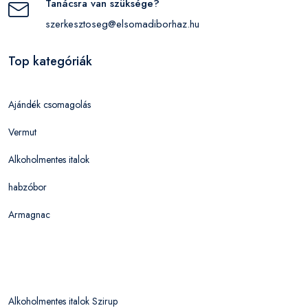
Tanácsra van szüksége?
szerkesztoseg@elsomadiborhaz.hu
Top kategóriák
Ajándék csomagolás
Vermut
Alkoholmentes italok
habzóbor
Armagnac
Alkoholmentes italok Szirup