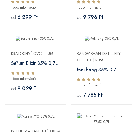
Több információ
Több információ
6 299 Ft
9 796 Ft
od
od
KRATOCHVÍLOVCI
|
RUM
BANGYIKHAN DISTILLERY
CO. LTD.
|
RUM
Sērum Elixir 35% 0,7L
Mekhong 35% 0,7L
Több információ
Több információ
9 029 Ft
od
7 785 Ft
od
DESTILERIA SANTA FÉ
|
RUM