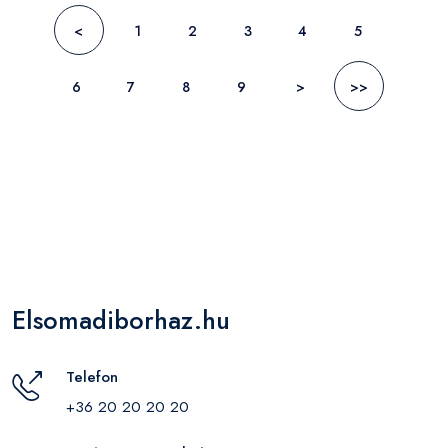
<
1
2
3
4
5
6
7
8
9
>
>>
Elsomadiborhaz.hu
Telefon
+36 20 20 20 20