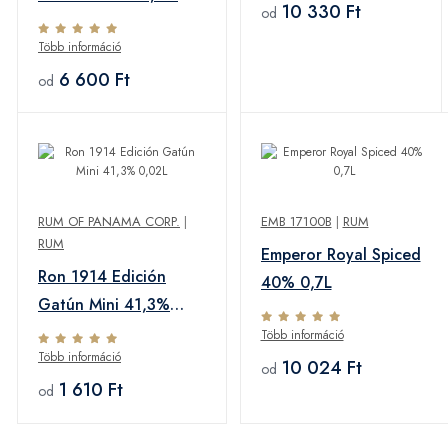
10 330 Ft
od
0,7L
Több információ
6 600 Ft
od
RUM OF PANAMA CORP.
|
EMB 17100B
|
RUM
RUM
Emperor Royal Spiced
Ron 1914 Edición
40% 0,7L
Gatún Mini 41,3%
0,02L
Több információ
Több információ
10 024 Ft
od
1 610 Ft
od