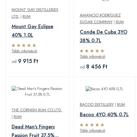
MOUNT GAY DISTILLERIES
AMANCIO RODRÍGUEZ
LTD.
|
RUM
SUGAR COMPANY
|
RUM
Mount Gay Eclipse
Conde De Cuba 3YO
40% 1,0L
38% 0,7L
Több információ
Több információ
9 915 Ft
od
8 456 Ft
od
BACOO DISTILLERY
|
RUM
THE CORNISH RUM CO.LTD.
Bacoo 4YO 40% 0,7L
|
RUM
Dead Man's Fingers
Több információ
Passion Fruit 37,5%