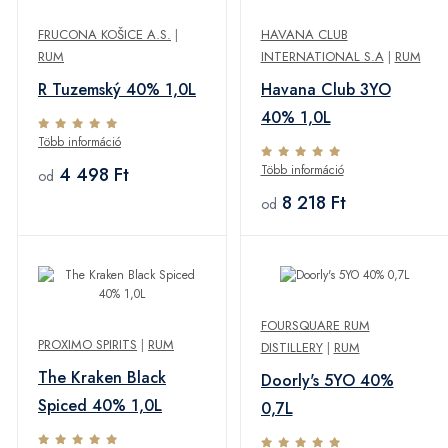
FRUCONA KOŠICE A.S.
|
HAVANA CLUB
RUM
INTERNATIONAL S.A
|
RUM
R Tuzemský 40% 1,0L
Havana Club 3YO
40% 1,0L
Több információ
Több információ
4 498 Ft
od
8 218 Ft
od
FOURSQUARE RUM
PROXIMO SPIRITS
|
RUM
DISTILLERY
|
RUM
The Kraken Black
Doorly's 5YO 40%
Spiced 40% 1,0L
0,7L