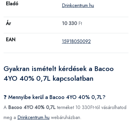
Eladó
Drinkcentrum.hu
Ár
10 330
Ft
EAN
15918050092
Gyakran ismételt kérdések a Bacoo
4YO 40% 0,7L kapcsolatban
❓ Mennyibe kerül a Bacoo 4YO 40% 0,7L?
A
Bacoo 4YO 40% 0,7L
terméket 10 330Ft-tól vásárolhatod
meg a
Drinkcentrum.hu
webáruházban.