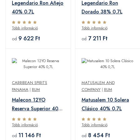
Legendario Ron Añejo
Legendario Ron
40% 0,7L
Dorado 38% 0,7L
Több információ
Több információ
9 622 Ft
7 211 Ft
od
od
CARRIBEAN SPIRITS
MATUSALEM AND
PANAMA
|
RUM
COMPANY
|
RUM
Malecon 12YO
Matusalem 10 Solera
Reserva Superior 40%
Clásico 40% 0,7L
0,7L
Több információ
Több információ
11 146 Ft
8 454 Ft
od
od