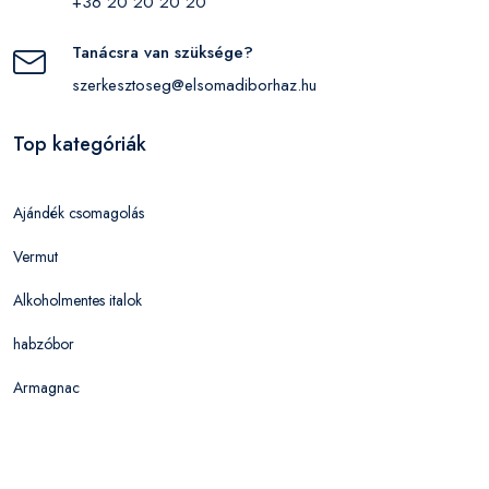
+36 20 20 20 20
Tanácsra van szüksége?
szerkesztoseg@elsomadiborhaz.hu
Top kategóriák
Ajándék csomagolás
Vermut
Alkoholmentes italok
habzóbor
Armagnac