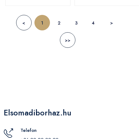
<
1
2
3
4
>
>>
Elsomadiborhaz.hu
Telefon