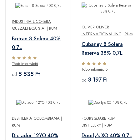
INDUSTRIA LICORERA
OLIVER OLIVER
QUEZALTECA S.A.
|
RUM
INTERNACIONAL INC
|
RUM
Botran 8 Solera 40%
Cubaney 8 Solera
0,7L
Reserva 38% 0,7L
Több információ
Több információ
5 535 Ft
od
8 197 Ft
od
DESTILERIA COLOMBIANA
|
FOURSQUARE RUM
RUM
DISTILLERY
|
RUM
Dictador 12YO 40%
Doorly's XO 40% 0,7L