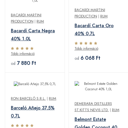
BACARDI MARTINI
BACARDI MARTINI
PRODUCTION
|
RUM
PRODUCTION
|
RUM
Bacardí Carta Oro
Bacardí Carta Negra
40% 0,7L
40% 1,0L
Több információ
Több információ
6 068 Ft
od
7 880 Ft
od
RON BARCELÓ S.R.L.
|
RUM
DEMERARA DISTILLERS
Barceló Añejo 37,5%
ST.KITTS NEVIS LTD.
|
RUM
0,7L
Belmont Estate
Golden Coconut 40%