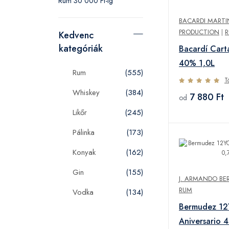
Rum 30 000 Ft-ig
BACARDI MARTI
PRODUCTION
|
Kedvenc
kategóriák
Bacardí Cart
40% 1,0L
Rum
(555)
T
Whiskey
(384)
7 880 Ft
od
Likőr
(245)
Pálinka
(173)
Konyak
(162)
Gin
(155)
J. ARMANDO BE
RUM
Vodka
(134)
Bermudez 1
Aniversario 