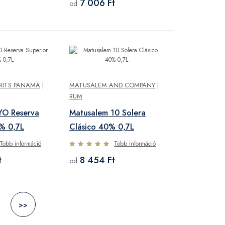
7 006 Ft
od
IRITS PANAMA
|
MATUSALEM AND COMPANY
|
RUM
YO Reserva
Matusalem 10 Solera
% 0,7L
Clásico 40% 0,7L
Több információ
Több információ
t
8 454 Ft
od
>>