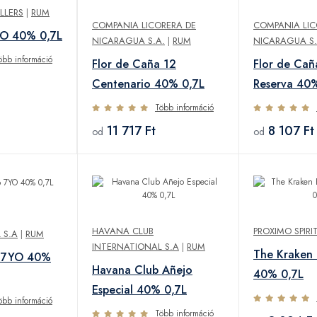
LLERS
|
RUM
COMPANIA LICORERA DE
COMPANIA LIC
YO 40% 0,7L
NICARAGUA S.A.
|
RUM
NICARAGUA S.
öbb információ
Flor de Caña 12
Flor de Cañ
Centenario 40% 0,7L
Reserva 40
Több információ
11 717 Ft
8 107 Ft
od
od
HAVANA CLUB
PROXIMO SPIRI
 S.A
|
RUM
INTERNATIONAL S.A
|
RUM
The Kraken 
b 7YO 40%
Havana Club Añejo
40% 0,7L
Especial 40% 0,7L
öbb információ
Több információ