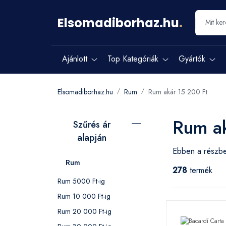
Elsomadiborhaz.hu
.
Ajánlott
Top Kategóriák
Gyártók
Elsomadiborhaz.hu
Rum
Rum akár 15 200 Ft
Rum ak
Szűrés ár
alapján
Ebben a részbe
Rum
278
termék
Rum 5000 Ft-ig
Rum 10 000 Ft-ig
Rum 20 000 Ft-ig