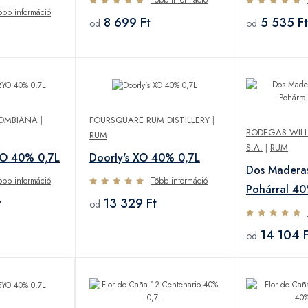
öbb információ
8 699 Ft
5 535 Ft
od
od
LOMBIANA
|
FOURSQUARE RUM DISTILLERY
|
BODEGAS WIL
RUM
S.A.
|
RUM
YO 40% 0,7L
Doorly's XO 40% 0,7L
Dos Maderas
öbb információ
Több információ
Pohárral 40
t
13 329 Ft
od
14 104 F
od