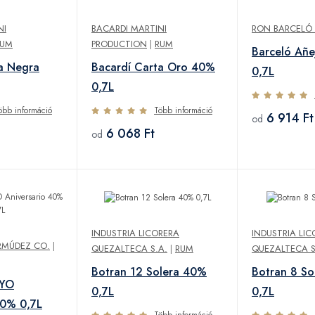
NI
BACARDI MARTINI
RON BARCELÓ S
RUM
PRODUCTION
|
RUM
Barceló Añe
a Negra
Bacardí Carta Oro 40%
0,7L
0,7L
öbb információ
Több információ
6 914 Ft
od
6 068 Ft
od
INDUSTRIA LICORERA
INDUSTRIA LI
RMÚDEZ CO.
|
QUEZALTECA S.A.
|
RUM
QUEZALTECA S
Botran 12 Solera 40%
Botran 8 S
2YO
0,7L
0,7L
40% 0,7L
Több információ