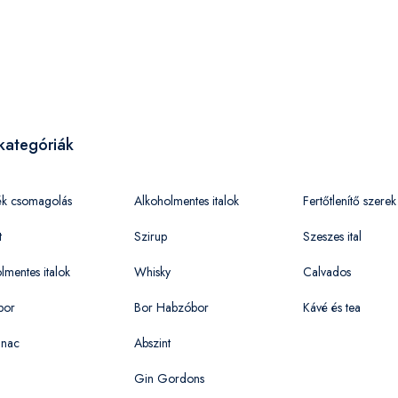
kategóriák
ék csomagolás
Alkoholmentes italok
Fertőtlenítő szerek
t
Szirup
Szeszes ital
lmentes italok
Whisky
Calvados
bor
Bor Habzóbor
Kávé és tea
nac
Abszint
Gin Gordons