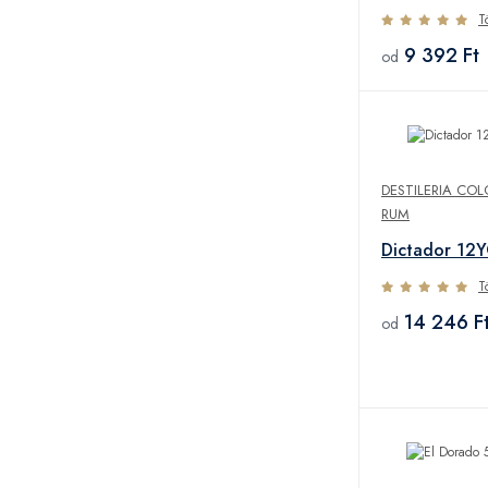
T
9 392 Ft
od
DESTILERIA CO
RUM
Dictador 12
T
14 246 F
od