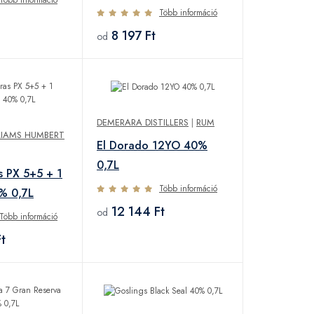
Több információ
8 197 Ft
od
DEMERARA DISTILLERS
|
RUM
LIAMS HUMBERT
El Dorado 12YO 40%
0,7L
 PX 5+5 + 1
Több információ
% 0,7L
12 144 Ft
od
Több információ
t