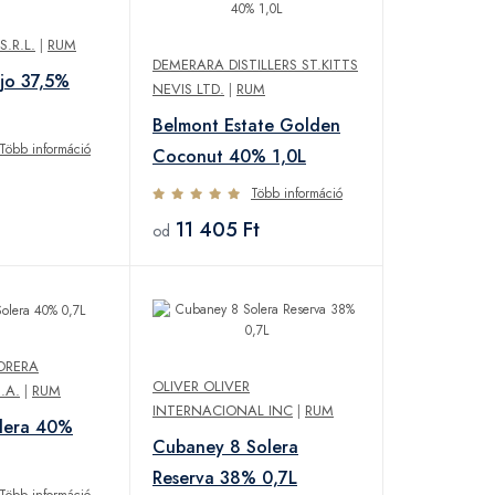
.R.L.
|
RUM
DEMERARA DISTILLERS ST.KITTS
jo 37,5%
NEVIS LTD.
|
RUM
Belmont Estate Golden
Több információ
Coconut 40% 1,0L
Több információ
11 405 Ft
od
CORERA
OLIVER OLIVER
.A.
|
RUM
INTERNACIONAL INC
|
RUM
olera 40%
Cubaney 8 Solera
Reserva 38% 0,7L
Több információ