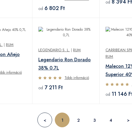
8 394 Ft
od
6 802 Ft
od
L.
|
RUM
LEGENDARIO S. L.
|
RUM
CARRIBEAN SP
Ron Añejo
RUM
Legendario Ron Dorado
Malecon 12
38% 0,7L
öbb információ
Superior 40
Több információ
7 211 Ft
od
11 146 F
od
<
1
2
3
4
>