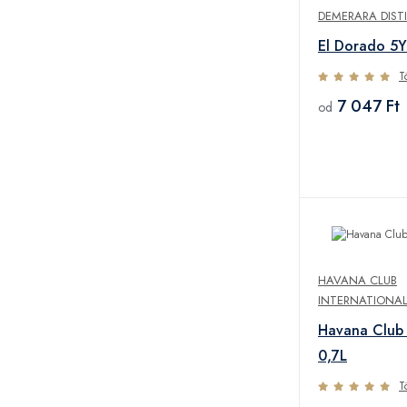
DEMERARA DISTI
El Dorado 5
T
7 047 Ft
od
HAVANA CLUB
INTERNATIONAL
Havana Clu
0,7L
T