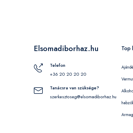
Elsomadiborhaz.hu
Top 
Telefon
Ajánd
+36 20 20 20 20
Vermu
Tanácsra van szüksége?
Alkoho
szerkesztoseg@elsomadiborhaz.hu
habzó
Armag