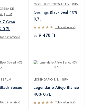
GOSLING´S EXPORT LTD.
|
RUM
ORERA DE
Goslings Black Seal 40%
A.
|
RUM
0,7L
a 7 Gran
Több információ
% 0,7L
9 478 Ft
od
Több információ
TS
|
RUM
LEGENDARIO S. L.
|
RUM
Black Spiced
Legendario Añejo Blanco
40% 0,7L
Több információ
Több információ