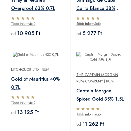
Wray & Nephew
Santiago de Cuba
Overproof 63% 0,7L
Carta Blanca 38%
0,7L
Több információ
Több információ
10 905 Ft
5 277 Ft
od
od
LITCHQUOR LTD
|
RUM
THE CAPTAIN MORGAN
Gold of Mauritius 40%
RUM COMPANY
|
RUM
0,7L
Captain Morgan
Spiced Gold 35% 1,5L
Több információ
13 125 Ft
od
Több információ
11 262 Ft
od