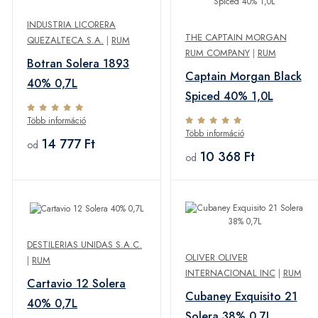
INDUSTRIA LICORERA
THE CAPTAIN MORGAN
QUEZALTECA S.A.
|
RUM
RUM COMPANY
|
RUM
Botran Solera 1893
Captain Morgan Black
40% 0,7L
Spiced 40% 1,0L
Több információ
Több információ
14 777 Ft
od
10 368 Ft
od
DESTILERIAS UNIDAS S.A.C.
OLIVER OLIVER
|
RUM
INTERNACIONAL INC
|
RUM
Cartavio 12 Solera
Cubaney Exquisito 21
40% 0,7L
Solera 38% 0,7L