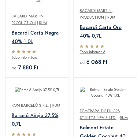
BACARDI MARTINI
BACARDI MARTINI
PRODUCTION
|
RUM
PRODUCTION
|
RUM
Bacardí Carta Oro
Bacardí Carta Negra
40% 0,7L
40% 1,0L
Több információ
Több információ
6 068 Ft
od
7 880 Ft
od
RON BARCELÓ S.R.L.
|
RUM
DEMERARA DISTILLERS
Barceló Añejo 37,5%
ST.KITTS NEVIS LTD.
|
RUM
0,7L
Belmont Estate
Golden Coconut 40%