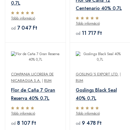
Flor de Caña 12
0,7L
Centenario 40% 0,7L
Több információ
Több információ
7 047 Ft
od
11 717 Ft
od
COMPANIA LICORERA DE
GOSLING´S EXPORT LTD.
|
NICARAGUA S.A.
|
RUM
RUM
Flor de Caña 7 Gran
Goslings Black Seal
Reserva 40% 0,7L
40% 0,7L
Több információ
Több információ
8 107 Ft
9 478 Ft
od
od