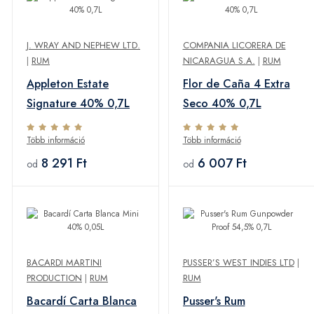
J. WRAY AND NEPHEW LTD.
COMPANIA LICORERA DE
|
RUM
NICARAGUA S.A.
|
RUM
Appleton Estate
Flor de Caña 4 Extra
Signature 40% 0,7L
Seco 40% 0,7L
Több információ
Több információ
8 291 Ft
6 007 Ft
od
od
BACARDI MARTINI
PUSSER’S WEST INDIES LTD
|
PRODUCTION
|
RUM
RUM
Bacardí Carta Blanca
Pusser's Rum