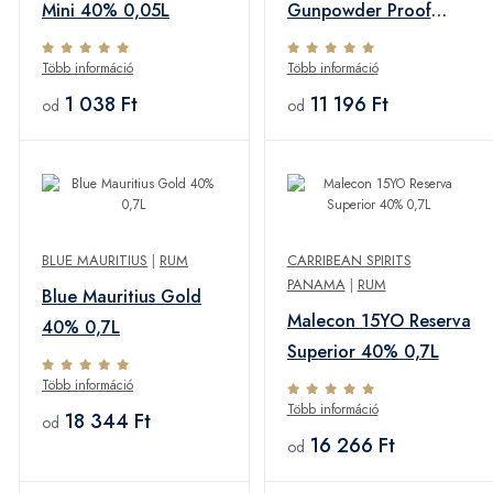
Mini 40% 0,05L
Gunpowder Proof
54,5% 0,7L
Több információ
Több információ
1 038 Ft
11 196 Ft
od
od
BLUE MAURITIUS
|
RUM
CARRIBEAN SPIRITS
PANAMA
|
RUM
Blue Mauritius Gold
Malecon 15YO Reserva
40% 0,7L
Superior 40% 0,7L
Több információ
Több információ
18 344 Ft
od
16 266 Ft
od