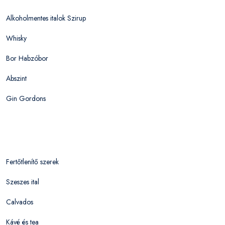
Alkoholmentes italok Szirup
Whisky
Bor Habzóbor
Abszint
Gin Gordons
Fertőtlenítő szerek
Szeszes ital
Calvados
Kávé és tea