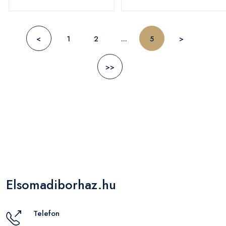
<
1
2
...
5
>
>>
Elsomadiborhaz.hu
Telefon