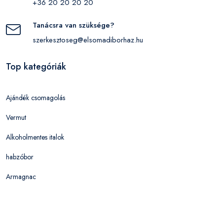
+36 20 20 20 20
Tanácsra van szüksége?
szerkesztoseg@elsomadiborhaz.hu
Top kategóriák
Ajándék csomagolás
Vermut
Alkoholmentes italok
habzóbor
Armagnac