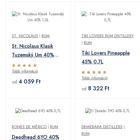
ST. NICOLAUS
|
RUM
TIKI LOVERS RUM DISTILLERY
|
RUM
St. Nicolaus Klasik
Tiki Lovers Pineapple
Tuzemský Um 40%
45% 0,7L
1,0L
Több információ
Több információ
4 059 Ft
od
8 322 Ft
od
RONES DE MÉXICO
|
RUM
DEMERARA DISTILLERS
|
RUM
Deadhead 6YO 40%