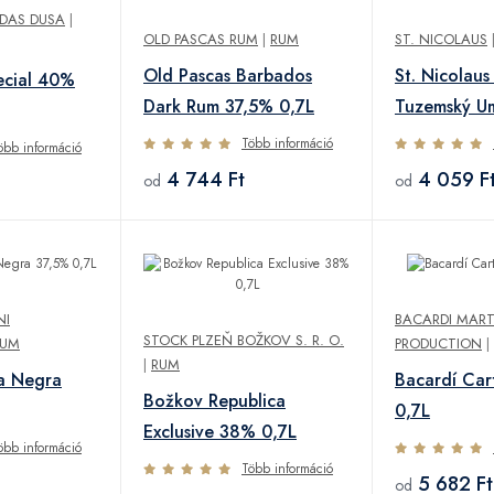
IDAS DUSA
|
OLD PASCAS RUM
|
RUM
ST. NICOLAUS
Old Pascas Barbados
St. Nicolaus
ecial 40%
Dark Rum 37,5% 0,7L
Tuzemský U
Több információ
öbb információ
4 744 Ft
4 059 F
od
od
NI
BACARDI MART
STOCK PLZEŇ BOŽKOV S. R. O.
RUM
PRODUCTION
|
|
RUM
a Negra
Bacardí Car
Božkov Republica
0,7L
Exclusive 38% 0,7L
öbb információ
Több információ
5 682 Ft
od