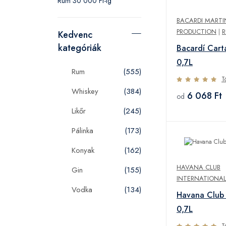
Rum 30 000 Ft-ig
BACARDI MARTI
PRODUCTION
|
Kedvenc
kategóriák
Bacardí Car
0,7L
Rum
(555)
T
Whiskey
(384)
6 068 Ft
od
Likőr
(245)
Pálinka
(173)
Konyak
(162)
HAVANA CLUB
Gin
(155)
INTERNATIONAL
Vodka
(134)
Havana Club
0,7L
T