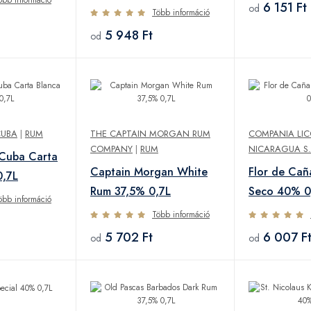
6 151 Ft
od
Több információ
5 948 Ft
od
CUBA
|
RUM
THE CAPTAIN MORGAN RUM
COMPANIA LIC
COMPANY
|
RUM
NICARAGUA S.
 Cuba Carta
Captain Morgan White
Flor de Cañ
0,7L
Rum 37,5% 0,7L
Seco 40% 0
öbb információ
Több információ
5 702 Ft
6 007 F
od
od