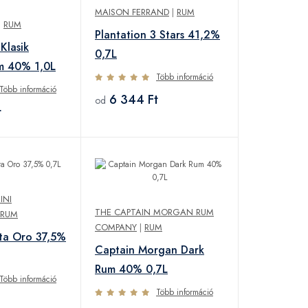
MAISON FERRAND
|
RUM
|
RUM
Plantation 3 Stars 41,2%
 Klasik
0,7L
m 40% 1,0L
Több információ
Több információ
6 344 Ft
od
t
INI
THE CAPTAIN MORGAN RUM
RUM
COMPANY
|
RUM
ta Oro 37,5%
Captain Morgan Dark
Rum 40% 0,7L
Több információ
Több információ