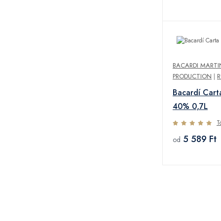
BACARDI MARTI
PRODUCTION
|
Bacardí Cart
40% 0,7L
T
5 589 Ft
od