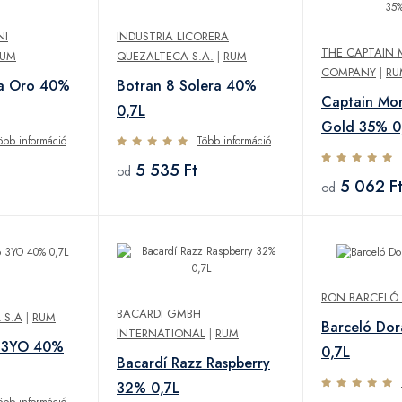
NI
INDUSTRIA LICORERA
THE CAPTAIN
RUM
QUEZALTECA S.A.
|
RUM
COMPANY
|
RU
ta Oro 40%
Botran 8 Solera 40%
Captain Mo
0,7L
Gold 35% 0
öbb információ
Több információ
5 535 Ft
od
5 062 F
od
RON BARCELÓ S
BACARDI GMBH
 S.A
|
RUM
Barceló Do
INTERNATIONAL
|
RUM
 3YO 40%
0,7L
Bacardí Razz Raspberry
32% 0,7L
öbb információ