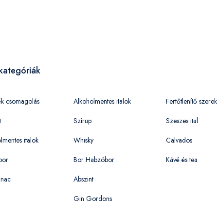
kategóriák
ék csomagolás
Alkoholmentes italok
Fertőtlenítő szerek
t
Szirup
Szeszes ital
lmentes italok
Whisky
Calvados
bor
Bor Habzóbor
Kávé és tea
nac
Abszint
Gin Gordons