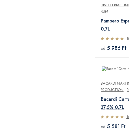
DISTELERIAS UN
RUM
Pampero Esp
0,7L
T
5 986 Ft
od
BACARDI MARTI
PRODUCTION
|
Bacardí Cart
37,5% 0,7L
T
5 581 Ft
od