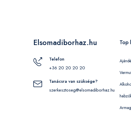
Elsomadiborhaz.hu
Top 
Telefon
Ajánd
+36 20 20 20 20
Vermu
Tanácsra van szüksége?
Alkoho
szerkesztoseg@elsomadiborhaz.hu
habzó
Armag