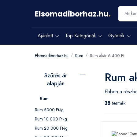
Elsomadiborhaz.hu
.
Ajánlott
Top Kategóriák
Gyártók
Elsomadiborhaz.hu
Rum
Rum akár 6 400 Ft
Rum ak
Szűrés ár
alapján
Ebben a részbe
Rum
38
termék
Rum 5000 Ft-ig
Rum 10 000 Ft-ig
Rum 20 000 Ft-ig