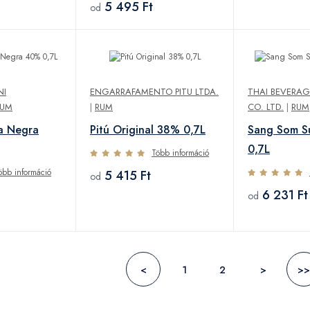
5 495 Ft
od
NI
ENGARRAFAMENTO PITU LTDA.
THAI BEVERA
RUM
|
RUM
CO. LTD.
|
RUM
a Negra
Pitú Original 38% 0,7L
Sang Som S
0,7L
Több információ
öbb információ
5 415 Ft
od
6 231 Ft
od
<
1
2
>
>>