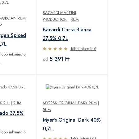
BACARDI MARTINI
 MORGAN RUM
PRODUCTION
|
RUM
M
Bacardí Carta Blanca
rgan Spiced
37,5% 0,7L
,7L
Több információ
Több információ
5 391 Ft
od
t
.R.L.
|
RUM
MYERSS ORIGINAL DARK RUM
|
RUM
rado 37,5%
Myer's Original Dark 40%
0,7L
Több információ
Több információ