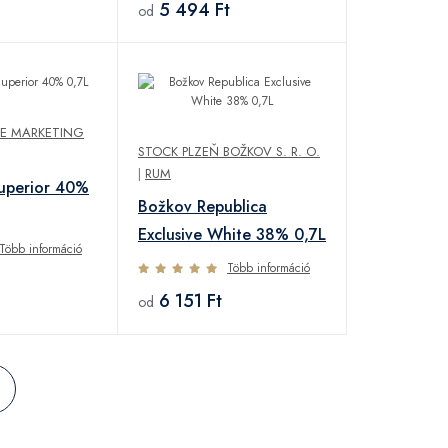
5 494 Ft
od
GE MARKETING
STOCK PLZEŇ BOŽKOV S. R. O.
|
RUM
uperior 40%
Božkov Republica
Exclusive White 38% 0,7L
Több információ
Több információ
6 151 Ft
od