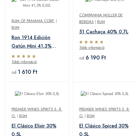
COMPANHIA MÜLLER DE
RUM OF PANAMA CORP.
|
BEBIDAS
|
RUM
RUM
51 Cachaça 40% 0,7L
Ron 1914 Edición
Gatún Mini 41,3%
Több információ
0,02L
6 190 Ft
od
Több információ
1 610 Ft
od
PREMIER WINES SPIRITS S. R.
PREMIER WINES SPIRITS S. R.
O.
|
RUM
O.
|
RUM
El Clásico Elixir 30%
El Clásico Spiced 30%
0,5L
0,5L