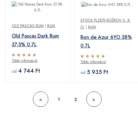
STOCK PLZEŇ BOŽKOV S. R.
OLD PASCAS RUM
|
RUM
O.
|
RUM
Old Pascas Dark Rum
Ron de Azur 6YO 38%
37,5% 0,7L
0,7L
Több információ
Több információ
4 744 Ft
5 935 Ft
od
od
<
1
2
>