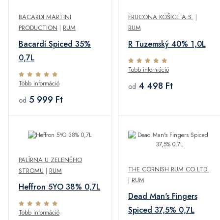
BACARDI MARTINI
FRUCONA KOŠICE A.S.
|
PRODUCTION
|
RUM
RUM
Bacardí Spiced 35%
R Tuzemský 40% 1,0L
0,7L
Több információ
Több információ
4 498 Ft
od
5 999 Ft
od
PALÍRNA U ZELENÉHO
THE CORNISH RUM CO.LTD.
STROMU
|
RUM
|
RUM
Heffron 5YO 38% 0,7L
Dead Man's Fingers
Spiced 37,5% 0,7L
Több információ