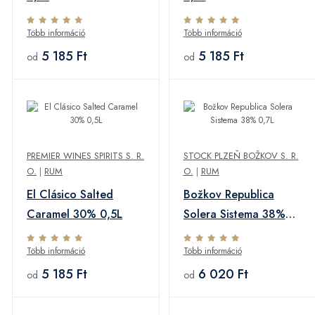
Több információ
Több információ
5 185 Ft
5 185 Ft
od
od
PREMIER WINES SPIRITS S. R.
STOCK PLZEŇ BOŽKOV S. R.
O.
|
RUM
O.
|
RUM
El Clásico Salted
Božkov Republica
Caramel 30% 0,5L
Solera Sistema 38%
0,7L
Több információ
Több információ
5 185 Ft
6 020 Ft
od
od