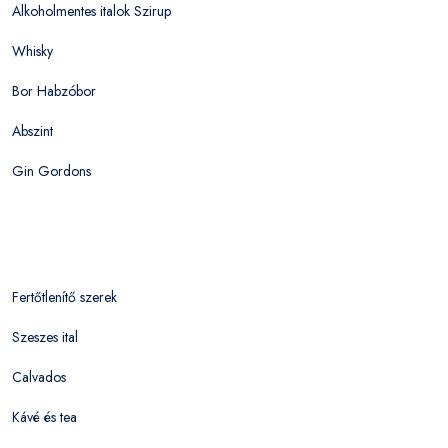
Alkoholmentes italok Szirup
Whisky
Bor Habzóbor
Abszint
Gin Gordons
Fertőtlenítő szerek
Szeszes ital
Calvados
Kávé és tea