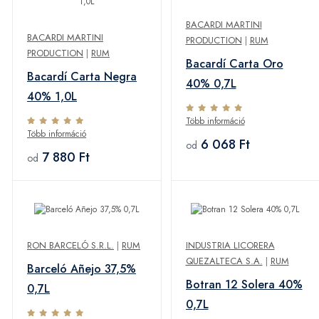
BACARDI MARTINI
BACARDI MARTINI
PRODUCTION
|
RUM
PRODUCTION
|
RUM
Bacardí Carta Oro
Bacardí Carta Negra
40% 0,7L
40% 1,0L
Több információ
Több információ
6 068 Ft
od
7 880 Ft
od
RON BARCELÓ S.R.L.
|
RUM
INDUSTRIA LICORERA
QUEZALTECA S.A.
|
RUM
Barceló Añejo 37,5%
Botran 12 Solera 40%
0,7L
0,7L