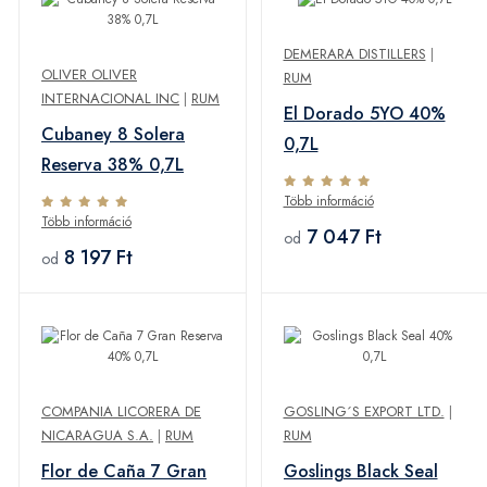
DEMERARA DISTILLERS
|
OLIVER OLIVER
RUM
INTERNACIONAL INC
|
RUM
El Dorado 5YO 40%
Cubaney 8 Solera
0,7L
Reserva 38% 0,7L
Több információ
Több információ
7 047 Ft
od
8 197 Ft
od
COMPANIA LICORERA DE
GOSLING´S EXPORT LTD.
|
NICARAGUA S.A.
|
RUM
RUM
Flor de Caña 7 Gran
Goslings Black Seal