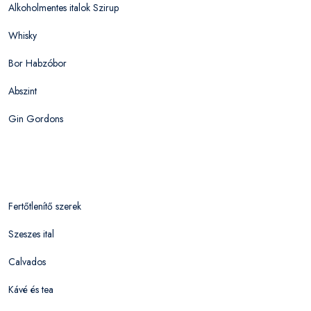
Alkoholmentes italok Szirup
Whisky
Bor Habzóbor
Abszint
Gin Gordons
Fertőtlenítő szerek
Szeszes ital
Calvados
Kávé és tea