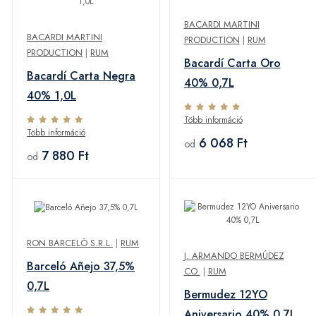
BACARDI MARTINI
BACARDI MARTINI
PRODUCTION
|
RUM
PRODUCTION
|
RUM
Bacardí Carta Oro
Bacardí Carta Negra
40% 0,7L
40% 1,0L
Több információ
Több információ
6 068 Ft
od
7 880 Ft
od
RON BARCELÓ S.R.L.
|
RUM
J. ARMANDO BERMÚDEZ
Barceló Añejo 37,5%
CO.
|
RUM
0,7L
Bermudez 12YO
Aniversario 40% 0,7L