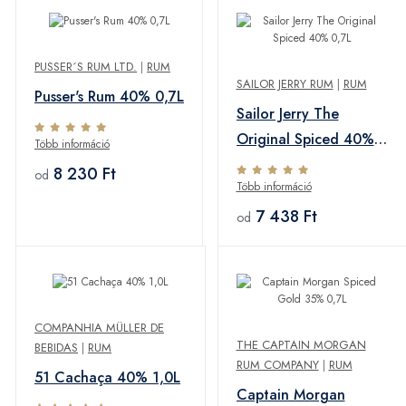
PUSSER´S RUM LTD.
|
RUM
SAILOR JERRY RUM
|
RUM
Pusser's Rum 40% 0,7L
Sailor Jerry The
Original Spiced 40%
Több információ
0,7L
8 230 Ft
od
Több információ
7 438 Ft
od
COMPANHIA MÜLLER DE
THE CAPTAIN MORGAN
BEBIDAS
|
RUM
RUM COMPANY
|
RUM
51 Cachaça 40% 1,0L
Captain Morgan