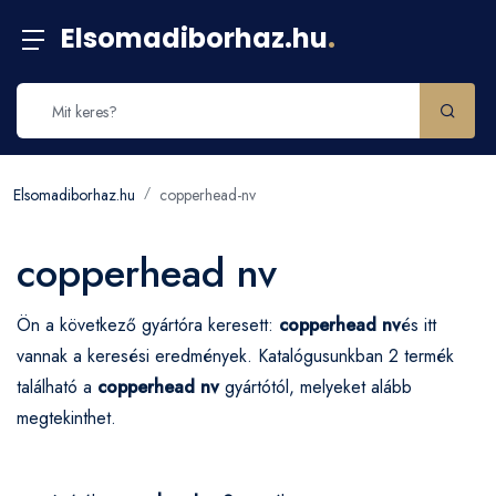
Elsomadiborhaz.hu
.
Elsomadiborhaz.hu
copperhead-nv
copperhead nv
Ön a következő gyártóra keresett:
copperhead nv
és itt
vannak a keresési eredmények. Katalógusunkban 2 termék
található a
copperhead nv
gyártótól, melyeket alább
megtekinthet.