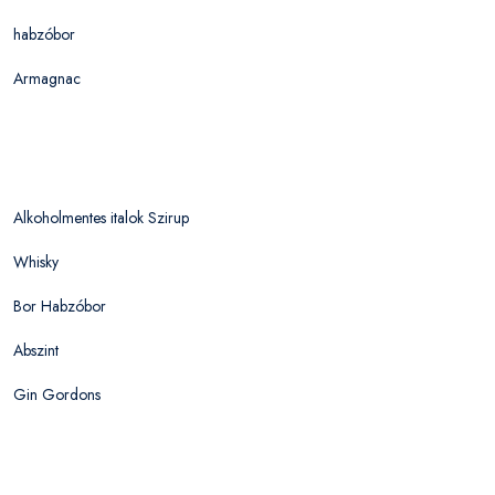
habzóbor
Armagnac
Alkoholmentes italok Szirup
Whisky
Bor Habzóbor
Abszint
Gin Gordons