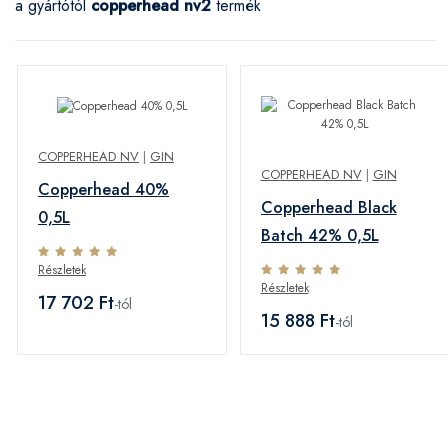
a gyártótól
copperhead nv
2
termék
COPPERHEAD NV
|
GIN
COPPERHEAD NV
|
GIN
Copperhead 40%
Copperhead Black
0,5L
Batch 42% 0,5L
Részletek
Részletek
17 702 Ft
-tól
15 888 Ft
-tól