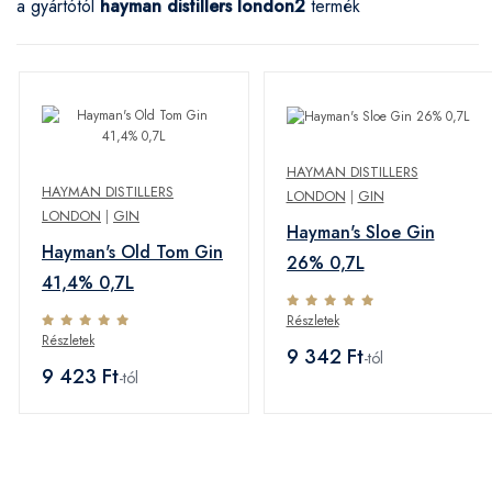
a gyártótól
hayman distillers london
2
termék
HAYMAN DISTILLERS
HAYMAN DISTILLERS
LONDON
|
GIN
LONDON
|
GIN
Hayman's Sloe Gin
Hayman's Old Tom Gin
26% 0,7L
41,4% 0,7L
Részletek
Részletek
9 342 Ft
-tól
9 423 Ft
-tól