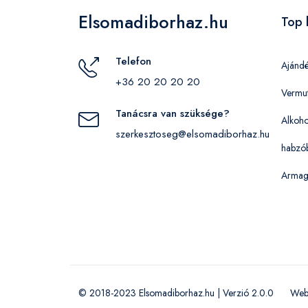
Elsomadiborhaz.hu
Top 
Telefon
Ajánd
+36 20 20 20 20
Vermu
Tanácsra van szüksége?
Alkoho
szerkesztoseg@elsomadiborhaz.hu
habzó
Armag
© 2018-2023 Elsomadiborhaz.hu | Verzió 2.0.0
Web