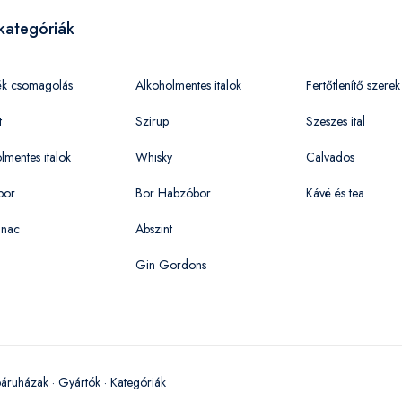
kategóriák
ék csomagolás
Alkoholmentes italok
Fertőtlenítő szerek
t
Szirup
Szeszes ital
lmentes italok
Whisky
Calvados
bor
Bor Habzóbor
Kávé és tea
nac
Abszint
Gin Gordons
áruházak
·
Gyártók
·
Kategóriák