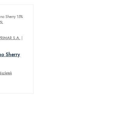
IMAR S.A.
|
no Sherry
észletek