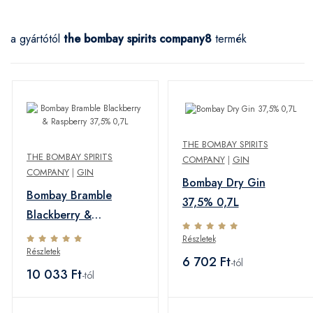
a gyártótól
the bombay spirits company
8
termék
THE BOMBAY SPIRITS
THE BOMBAY SPIRITS
COMPANY
|
GIN
COMPANY
|
GIN
Bombay Dry Gin
Bombay Bramble
37,5% 0,7L
Blackberry &
Raspberry 37,5% 0,7L
Részletek
Részletek
6 702 Ft
-tól
10 033 Ft
-tól