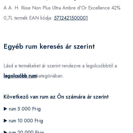
A A. H. Riise Non Plus Ultra Ambre d'Or Excellence 42%
0,7L termék EAN kódja:
5712421500001
Egyéb rum keresés ár szerint
Lásd a termékeket ár szerint rendezve a legolcsóbbtól a
legolcsóbb rum
kategóriában.
Következő van rum az Ön számára ár szerint
▶️
rum 5 000 Ft-ig
▶️
rum 10 000 Ft-ig
▶️
rum 20 000 Ft-ig