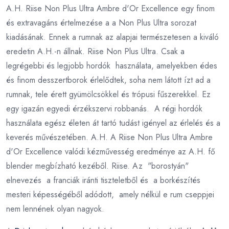
A.H. Riise Non Plus Ultra Ambre d'Or Excellence egy finom
és extravagáns értelmezése a a Non Plus Ultra sorozat
kiadásának. Ennek a rumnak az alapjai természetesen a kiváló
eredetin A.H.-n állnak. Riise Non Plus Ultra. Csak a
legrégebbi és legjobb hordók használata, amelyekben édes
és finom desszertborok érlelődtek, soha nem látott ízt ad a
rumnak, tele érett gyümölcsökkel és trópusi fűszerekkel. Ez
egy igazán egyedi érzékszervi robbanás. A régi hordók
használata egész életen át tartó tudást igényel az érlelés és a
keverés művészetében. A.H. A Riise Non Plus Ultra Ambre
d'Or Excellence valódi kézművesség eredménye az A.H. fő
blender megbízható kezéből. Riise. Az "borostyán"
elnevezés a franciák iránti tiszteletből és a borkészítés
mesteri képességéből adódott, amely nélkül e rum cseppjei
nem lennének olyan nagyok.