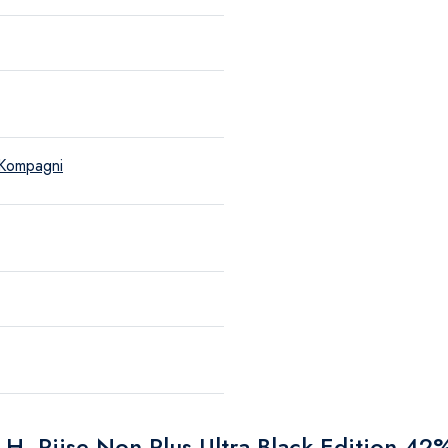
 Kompagni
 H. Riise Non Plus Ultra Black Edition 42