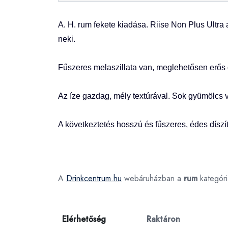
A. H. rum fekete kiadása. Riise Non Plus Ultra a
neki.
Fűszeres melaszillata van, meglehetősen erős d
Az íze gazdag, mély textúrával. Sok gyümölcs
A következtetés hosszú és fűszeres, édes díszí
A
Drinkcentrum.hu
webáruházban a
rum
kategór
Elérhetőség
Raktáron