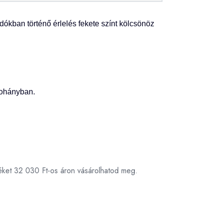
rdókban történő érlelés fekete színt kölcsönöz
dohányban.
éket 32 030 Ft-os áron vásárolhatod meg.