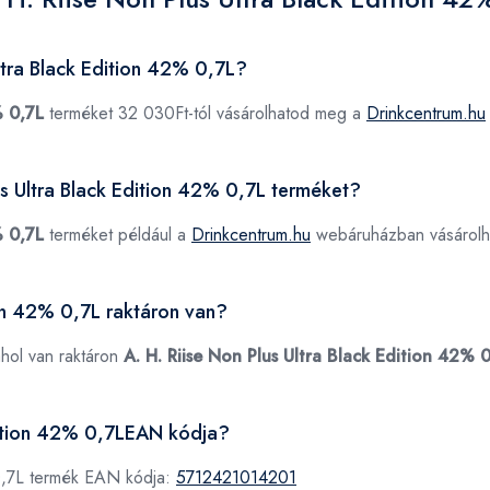
ltra Black Edition 42% 0,7L?
% 0,7L
terméket 32 030Ft-tól vásárolhatod meg a
Drinkcentrum.hu
lus Ultra Black Edition 42% 0,7L terméket?
% 0,7L
terméket például a
Drinkcentrum.hu
webáruházban vásárolh
ion 42% 0,7L raktáron van?
ahol van raktáron
A. H. Riise Non Plus Ultra Black Edition 42% 
Edition 42% 0,7LEAN kódja?
 0,7L termék EAN kódja:
5712421014201