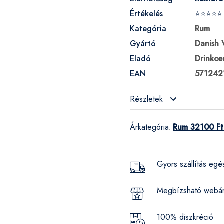
Értékelés
⭐⭐⭐⭐⭐
Kategória
Rum
Gyártó
Danish 
Eladó
Drinkce
EAN
571242
Részletek
Árkategória
Rum 32100 Ft
:
Gyors szállítás eg
Megbízsható webá
100% diszkréció