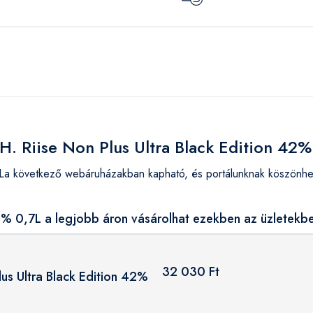
 H. Riise Non Plus Ultra Black Edition 42%
,7La következő webáruházakban kapható, és portálunknak köszönhe
 42% 0,7L a legjobb áron vásárolhat ezekben az üzletekb
32 030 Ft
lus Ultra Black Edition 42%