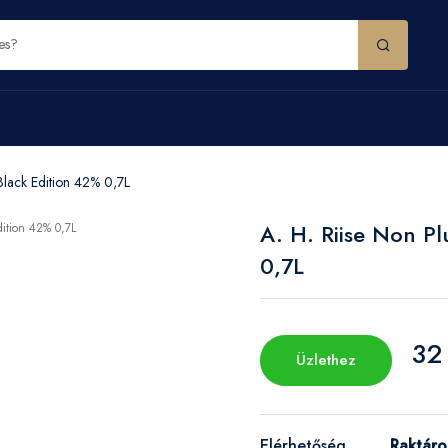
 Black Edition 42% 0,7L
A. H. Riise Non Pl
0,7L
32
Üzlethez
Elérhetőség
Raktár