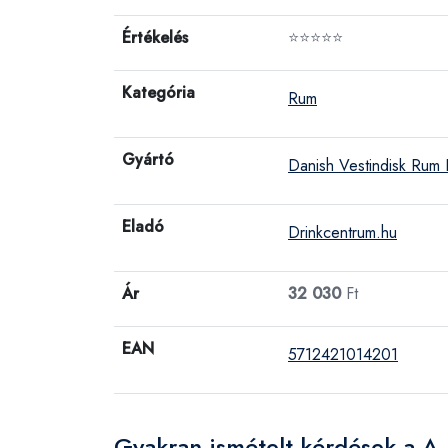
Értékelés
⭐⭐⭐⭐⭐
Kategória
Rum
Gyártó
Danish Vestindisk Rum
Eladó
Drinkcentrum.hu
Ár
32 030
Ft
EAN
5712421014201
Gyakran ismételt kérdések a A.