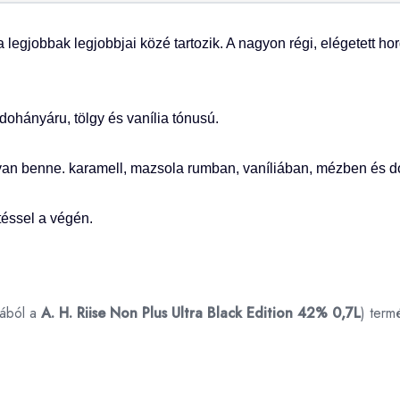
 legjobbak legjobbjai közé tartozik. A nagyon régi, elégetett ho
ohányáru, tölgy és vanília tónusú.
 van benne. karamell, mazsola rumban, vaníliában, mézben és 
téssel a végén.
iából a
A. H. Riise Non Plus Ultra Black Edition 42% 0,7L
) term