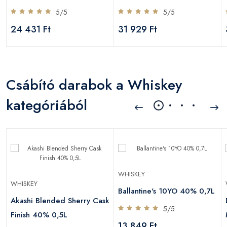
5/5
5/5
24 431 Ft
31 929 Ft
Csábító darabok a Whiskey
kategóriából
WHISKEY
WHISKEY
Ballantine's 10YO 40% 0,7L
Akashi Blended Sherry Cask
5/5
Finish 40% 0,5L
13 849 Ft