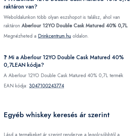
raktáron van?
Weboldalunkon több olyan eszshopot is találsz, ahol van
raktáron
Aberlour 12YO Double Cask Matured 40% 0,7L
Megnézheted a
Drinkcentrum.hu
oldalon.
❓ Mi a Aberlour 12YO Double Cask Matured 40%
0,7LEAN kódja?
A Aberlour 12YO Double Cask Matured 40% 0,7L termék
EAN kódja:
3047100243774
Egyéb whiskey keresés ár szerint
Lásd a termékeket ár szerint rendezve a legolcsóbbtól a