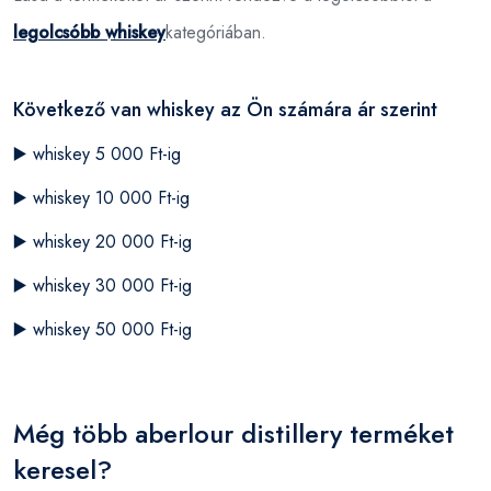
legolcsóbb whiskey
kategóriában.
Következő van whiskey az Ön számára ár szerint
▶️
whiskey 5 000 Ft-ig
▶️
whiskey 10 000 Ft-ig
▶️
whiskey 20 000 Ft-ig
▶️
whiskey 30 000 Ft-ig
▶️
whiskey 50 000 Ft-ig
Még több aberlour distillery terméket
keresel?