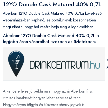
12YO Double Cask Matured 40% 0,7L
Aberlour 12YO Double Cask Matured 40% 0,7La következő
webáruházakban kapható, és portálunknak köszönhetően
megtudhatja, hogy hol vásárolhatja meg a legolcsóbban.
Aberlour 12YO Double Cask Matured 40% 0,7L a
legjobb áron vásárolhat ezekben az üzletekben:
A kettős érlelés jó példa arra, hogy az új Aberlour friss
citrusos karakterét hogyan lehet selymessé tenni.
Hagyományos tölgyfa és fűszeres sherry jegyek is