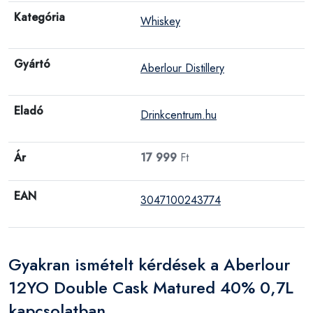
Kategória
Whiskey
Gyártó
Aberlour Distillery
Eladó
Drinkcentrum.hu
Ár
17 999
Ft
EAN
3047100243774
Gyakran ismételt kérdések a Aberlour
12YO Double Cask Matured 40% 0,7L
kapcsolatban