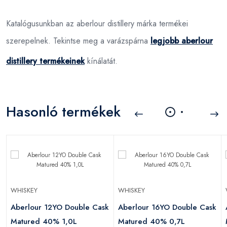
Katalógusunkban az aberlour distillery márka termékei
szerepelnek. Tekintse meg a varázspárna
legjobb aberlour
distillery termékeinek
kínálatát.
Hasonló termékek
WHISKEY
WHISKEY
k
Aberlour 12YO Double Cask
Aberlour 16YO Double Cask
Matured 40% 1,0L
Matured 40% 0,7L