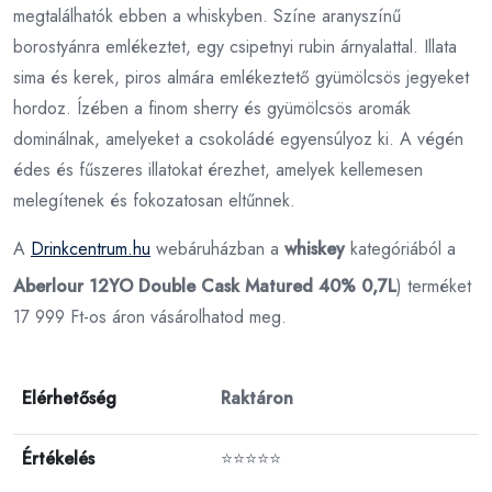
megtalálhatók ebben a whiskyben. Színe aranyszínű
borostyánra emlékeztet, egy csipetnyi rubin árnyalattal. Illata
sima és kerek, piros almára emlékeztető gyümölcsös jegyeket
hordoz. Ízében a finom sherry és gyümölcsös aromák
dominálnak, amelyeket a csokoládé egyensúlyoz ki. A végén
édes és fűszeres illatokat érezhet, amelyek kellemesen
melegítenek és fokozatosan eltűnnek.
A
Drinkcentrum.hu
webáruházban a
whiskey
kategóriából a
Aberlour 12YO Double Cask Matured 40% 0,7L
) terméket
17 999 Ft-os áron vásárolhatod meg.
Elérhetőség
Raktáron
Értékelés
⭐⭐⭐⭐⭐