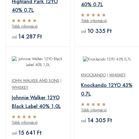
Highland Park 12YO
40% 0,7L
40% 0,7L
Több információ
Több információ
10 335 Ft
od
14 287 Ft
od
KNOCKANDO
|
WHISKEY
JOHN WALKER AND SONS
|
Knockando 12YO 43%
WHISKEY
0,7L
Johnnie Walker 12YO
Black Label 40% 1,0L
Több információ
14 305 Ft
od
Több információ
15 641 Ft
od