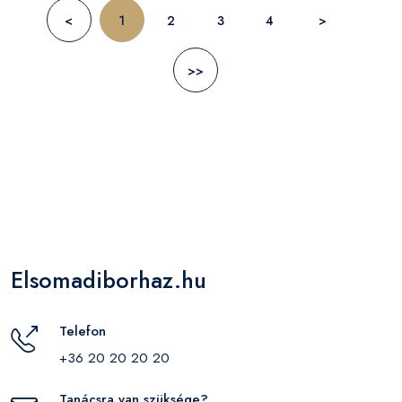
<
1
2
3
4
>
>>
Elsomadiborhaz.hu
Telefon
+36 20 20 20 20
Tanácsra van szüksége?