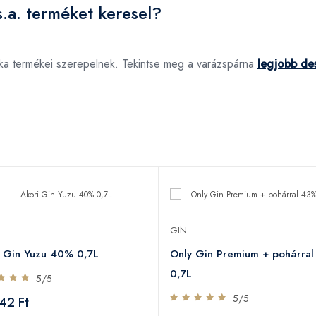
.a. terméket keresel?
rka termékei szerepelnek. Tekintse meg a varázspárna
legjobb des
GIN
i Gin Yuzu 40% 0,7L
Only Gin Premium + pohárra
0,7L
5/5
5/5
42 Ft