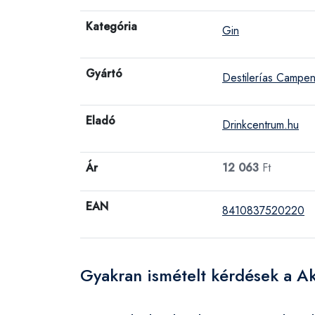
Kategória
Gin
Gyártó
Destilerías Campen
Eladó
Drinkcentrum.hu
Ár
12 063
Ft
EAN
8410837520220
Gyakran ismételt kérdések a A