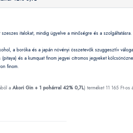
 szeszes italokat, mindig ügyelve a minőségre és a szolgáltatásra.
kohol, a boróka és a japán növényi összetevők szuggesztív válo
s (pitaya) és a kumquat finom jegyei citromos jegyeket kölcsönöz
yon finom.
ából a
Akori Gin + 1 pohárral 42% 0,7L
) terméket 11 165 Ft-os