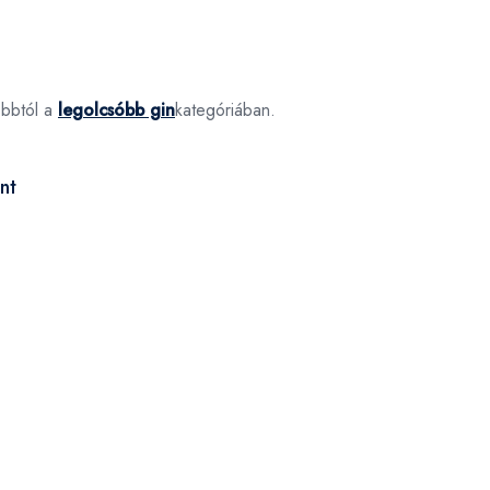
óbbtól a
legolcsóbb gin
kategóriában.
nt