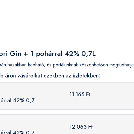
ori Gin + 1 pohárral 42% 0,7L
áruházakban kapható, és portálunknak köszönhetően megtudhatja,
bb áron vásárolhat ezekben az üzletekben:
11 165 Ft
hárral 42% 0,7L
12 063 Ft
hárral 42% 0,7L