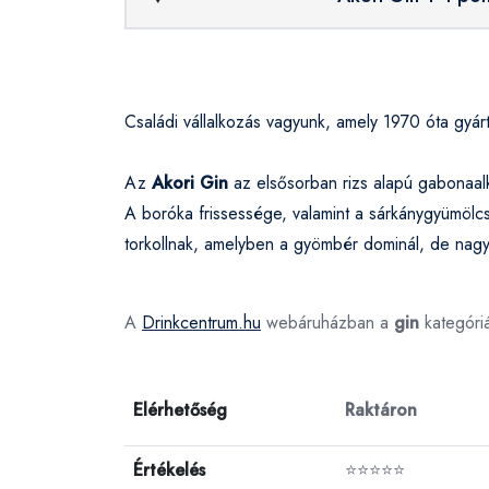
Családi vállalkozás vagyunk, amely 1970 óta gyárt
Az
Akori Gin
az elsősorban rizs alapú gabonaal
A boróka frissessége, valamint a sárkánygyümölc
torkollnak, amelyben a gyömbér dominál, de nag
A
Drinkcentrum.hu
webáruházban a
gin
kategóri
Elérhetőség
Raktáron
Értékelés
⭐⭐⭐⭐⭐