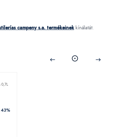
tilerías campeny s.a. termékeinek
kínálatát.
l 43%