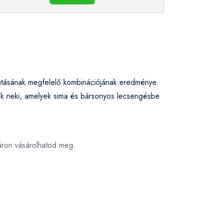
gatásának megfelelő kombinációjának eredménye.
nek neki, amelyek sima és bársonyos lecsengésbe
 áron vásárolhatod meg.