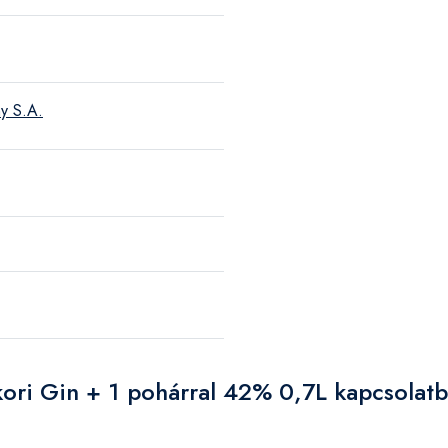
y S.A.
kori Gin + 1 pohárral 42% 0,7L kapcsolat