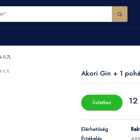
% 0,7L
Akori Gin + 1 poh
12
Üzlethez
Elérhetőség
Rak
Értékelés
⭐⭐