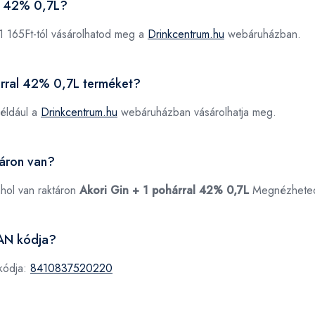
al 42% 0,7L?
1 165Ft-tól vásárolhatod meg a
Drinkcentrum.hu
webáruházban.
hárral 42% 0,7L terméket?
éldául a
Drinkcentrum.hu
webáruházban vásárolhatja meg.
táron van?
ahol van raktáron
Akori Gin + 1 pohárral 42% 0,7L
Megnézhete
EAN kódja?
kódja:
8410837520220