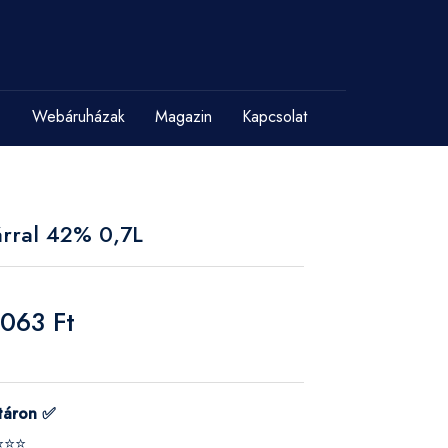
Webáruházak
Magazin
Kapcsolat
árral 42% 0,7L
 063 Ft
táron ✅
⭐⭐⭐