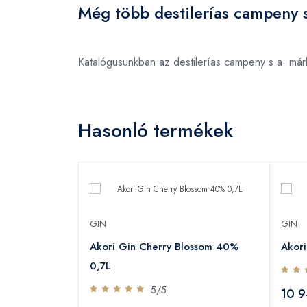
Még több destilerías campeny s
Katalógusunkban az destilerías campeny s.a. má
Hasonló termékek
GIN
GIN
Akori Gin Cherry Blossom 40%
Akor
0,7L
5/5
10 9