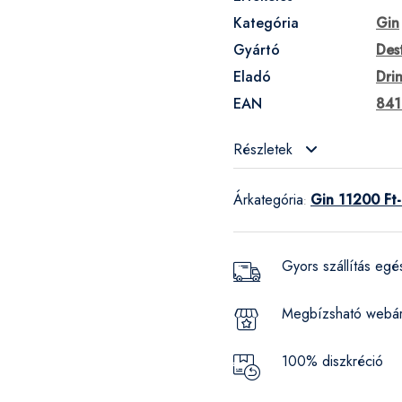
Kategória
Gin
Gyártó
Des
Eladó
Dri
EAN
841
Részletek
Árkategória
Gin 11200 Ft-
:
Gyors szállítás eg
Megbízsható webá
100% diszkréció