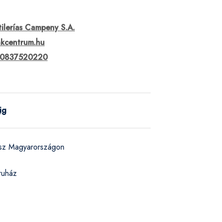
tilerías Campeny S.A.
nkcentrum.hu
0837520220
ig
ész Magyarországon
ruház