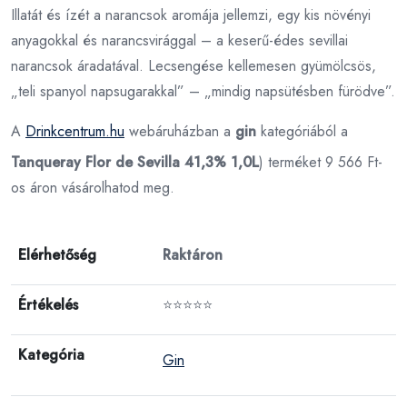
Illatát és ízét a narancsok aromája jellemzi, egy kis növényi
anyagokkal és narancsvirággal – a keserű-édes sevillai
narancsok áradatával. Lecsengése kellemesen gyümölcsös,
„teli spanyol napsugarakkal” – „mindig napsütésben fürödve”.
A
Drinkcentrum.hu
webáruházban a
gin
kategóriából a
Tanqueray Flor de Sevilla 41,3% 1,0L
) terméket 9 566 Ft-
os áron vásárolhatod meg.
Elérhetőség
Raktáron
Értékelés
⭐⭐⭐⭐⭐
Kategória
Gin