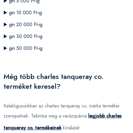
▶️
gin 5 000 Ft-ig
▶️
gin 10 000 Ft-ig
▶️
gin 20 000 Ft-ig
▶️
gin 30 000 Ft-ig
▶️
gin 50 000 Ft-ig
Még több charles tanqueray co.
terméket keresel?
Katalógusunkban az charles tanqueray co. márka termékei
szerepelnek. Tekintse meg a varázspárna
legjobb charles
tanqueray co. termékeinek
kínálatát.