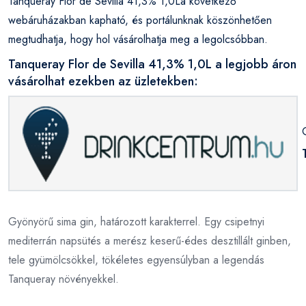
Tanqueray Flor de Sevilla 41,3% 1,0La következő
webáruházakban kapható, és portálunknak köszönhetően
megtudhatja, hogy hol vásárolhatja meg a legolcsóbban.
Tanqueray Flor de Sevilla 41,3% 1,0L a legjobb áron
vásárolhat ezekben az üzletekben:
Gyönyörű sima gin, határozott karakterrel. Egy csipetnyi
mediterrán napsütés a merész keserű-édes desztillált ginben,
tele gyümölcsökkel, tökéletes egyensúlyban a legendás
Tanqueray növényekkel.