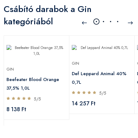
Csábító darabok a Gin
kategóriából
GIN
GIN
Def Leppard Animal 40%
Beefeater Blood Orange
0,7L
37,5% 1,0L
5/5
5/5
14 257 Ft
8 138 Ft