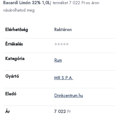
Bacardí Limón 32% 1,0L
) terméket 7 022 Ft-os áron
vásárolhatod meg.
Elérhetőség
Raktáron
Értékelés
⭐⭐⭐⭐⭐
Kategória
Rum
Gyártó
MR S.P.A.
Eladó
Drinkcentrum.hu
Ár
7 022
Ft