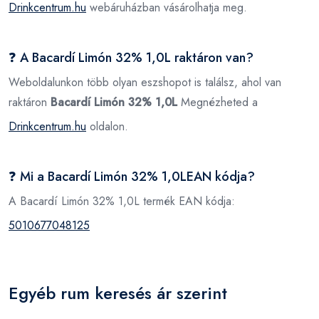
Drinkcentrum.hu
webáruházban vásárolhatja meg.
❓ A Bacardí Limón 32% 1,0L raktáron van?
Weboldalunkon több olyan eszshopot is találsz, ahol van
raktáron
Bacardí Limón 32% 1,0L
Megnézheted a
Drinkcentrum.hu
oldalon.
❓ Mi a Bacardí Limón 32% 1,0LEAN kódja?
A Bacardí Limón 32% 1,0L termék EAN kódja:
5010677048125
Egyéb rum keresés ár szerint