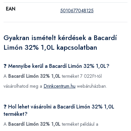
EAN
5010677048125
Gyakran ismételt kérdések a Bacardí
Limón 32% 1,0L kapcsolatban
❓ Mennyibe kerül a Bacardí Limón 32% 1,0L?
A
Bacardí Limón 32% 1,0L
terméket 7 022Ft-tól
vásárolhatod meg a
Drinkcentrum.hu
webáruházban.
❓ Hol lehet vásárolni a Bacardí Limón 32% 1,0L
terméket?
A
Bacardí Limón 32% 1,0L
terméket például a