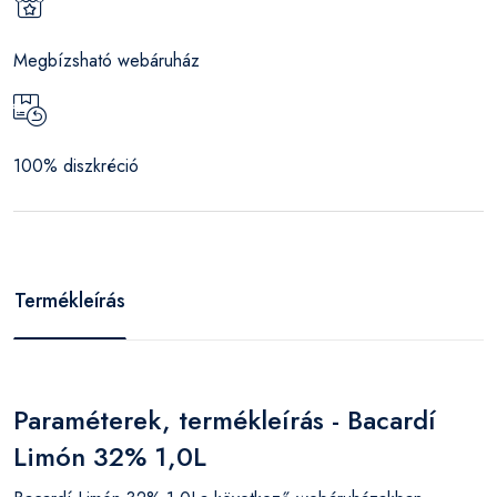
Megbízsható webáruház
100% diszkréció
Termékleírás
Paraméterek, termékleírás - Bacardí
Limón 32% 1,0L