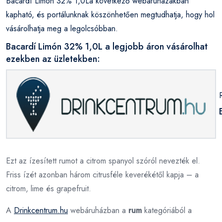
Bacardí Limón 32% 1,0La következő webáruházakban
kapható, és portálunknak köszönhetően megtudhatja, hogy hol
vásárolhatja meg a legolcsóbban.
Bacardí Limón 32% 1,0L a legjobb áron vásárolhat
ezekben az üzletekben:
Ezt az ízesített rumot a citrom spanyol szóról nevezték el.
Friss ízét azonban három citrusféle keverékétől kapja – a
citrom, lime és grapefruit.
A
Drinkcentrum.hu
webáruházban a
rum
kategóriából a