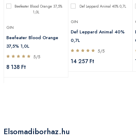
GIN
GIN
Def Leppard Animal 40%
Beefeater Blood Orange
0,7L
37,5% 1,0L
5/5
5/5
14 257 Ft
8 138 Ft
Elsomadiborhaz.hu